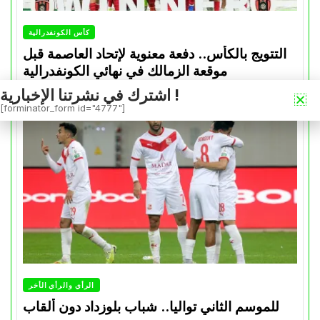
كأس الكونفدرالية
التتويج بالكأس.. دفعة معنوية لإتحاد العاصمة قبل
موقعة الزمالك في نهائي الكونفدرالية
اشترك في نشرتنا الإخبارية !
Avril 30, 2026
0
[forminator_form id="4777"]
الرأي والرأي الأخر
للموسم الثاني تواليا.. شباب بلوزداد دون ألقاب