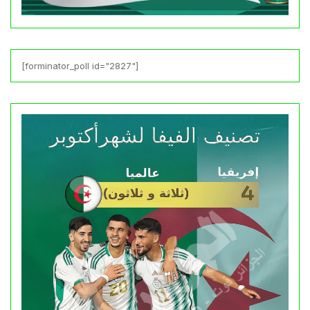
[forminator_poll id="2827"]