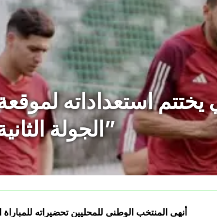
يختتم استعداداته لموقعة
الجولة الثانية من “شان 2024”
أنهى المنتخب الوطني للمحليين تحضيراته للمباراة 