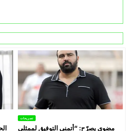
تصريحات
مضوي يصرّح: “أتمنى التوفيق لممثلي
الح