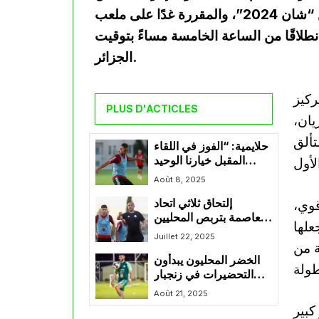
الجولة الثانية من بطولة إفريقيا للاعبين المحليين “شان 2024”، والمقررة غدًا على ملعب
انطلاقًا من الساعة الخامسة مساءً بتوقيت
الجزائر.
ركيز
PLUS D'ACTICLES
يان،
تألق
حلايمية: “الفوز في اللقاء
المقبل خيارنا الوحيد
لإسعاد الجمهور
Août 8, 2025
الجزائري”
قوي،
إلتحاق ثلاثي اتحاد
العاصمة بتربص المحليين
علها
في سيدي موسى
Juillet 22, 2025
 من
الخضر المحليون يبدأون
التحضيرات في زنجبار
قبل موقعة السودان
Août 21, 2025
كبير