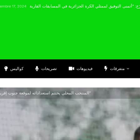
مضوي يصرّح: “أتمنى التوفيق لممثلي الكرة الجزائرية في المسابقات القارية”
4
متفرقات
فيديوهات
تصريحات
كواليس
المنتخب المحلي يختتم استعداداته لموقعة جنوب إفريقيا في الجولة الثانية من “شان 2024”