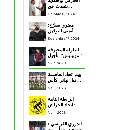
الحارس بوحلفاية
يتحدث عن
طموحاته مع
Octobre 8, 2024
المنتخب و شباب
قسنطينة
مضوي يصرّح:
“أتمنى التوفيق
لممثلي الكرة
Septembre 17, 2024
الجزائرية في
المسابقات القارية”
البطولة المحترفة
“موبيليس”: تأجيل
مباراة إتحاد
Mai 1, 2026
العاصمة وأتلتيك
بارادو
يهم إتحاد العاصمة
قبل نهائي كأس
اكاف : الزمالك
Mai 1, 2026
يسقط بثلاثية أمام
الأهلي
الرابطة الثانية
: اتحاد الحراش
يحسم التأهل إلى
Mai 1, 2026
“البلاي أوف”
الدوري الفرنسي :
استبعاد عبدلي من