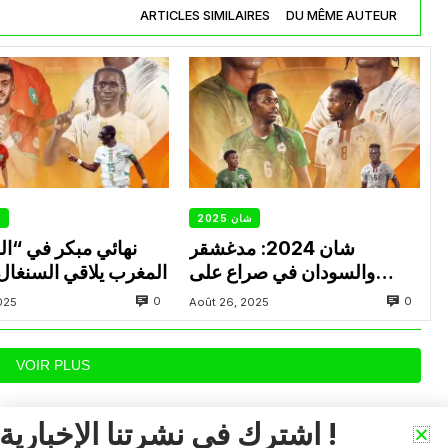
ARTICLES SIMILAIRES
DU MÊME AUTEUR
شان 2025
ش
شان 2024: مدغشقر
نهائي مبكر في “ا
والسودان في صراع على
المغرب يلاقي السنغال ب
بطاقة النهائي
0
0
025
Août 26, 2025
VOIR PLUS
اشترك في نشرتنا الإخبارية !