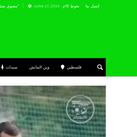
إتصل بنا
 يفشل في التأهل إلى نهائي مسدس الهواء المضغوط 10م
Juillet 27, 2024
فلسطين
وين الماتش
سيدات