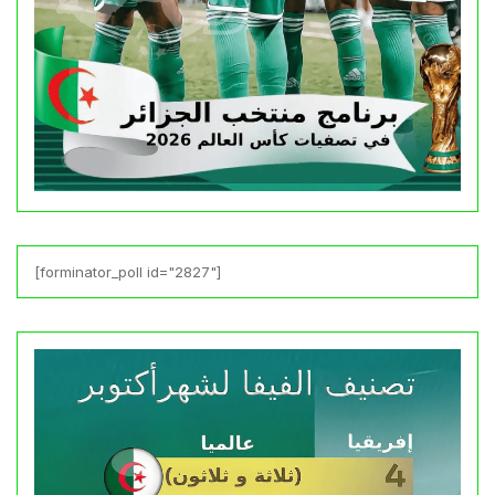
[forminator_poll id="2827"]