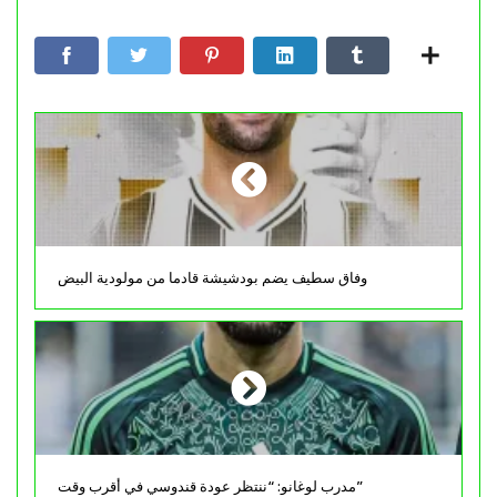
وفاق سطيف يضم بودشيشة قادما من مولودية البيض
مدرب لوغانو: “ننتظر عودة قندوسي في أقرب وقت”