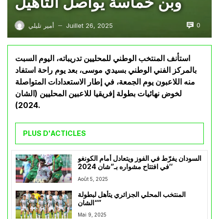
وبن خماسة يواصل التأهيل
0
Juillet 26, 2025
أمير تليلي
—
استأنف المنتخب الوطني للمحليين تدريباته، اليوم السبت
بالمركز الفني الوطني بسيدي موسى، بعد يوم راحة استفاد
منه اللاعبون يوم الجمعة، في إطار الاستعدادات المتواصلة
لخوض نهائيات بطولة إفريقيا للاعبين المحليين (الشان
2024).
PLUS D'ACTICLES
السودان يفرّط في الفوز ويتعادل أمام الكونغو
في افتتاح مشواره بـ”شان 2024″
Août 5, 2025
المنتخب المحلي الجزائري يتأهل لبطولة
“الشان”
Mai 9, 2025