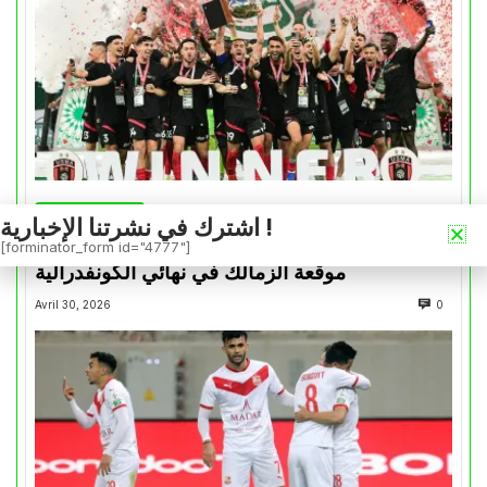
كأس الكونفدرالية
اشترك في نشرتنا الإخبارية !
التتويج بالكأس.. دفعة معنوية لإتحاد العاصمة قبل
[forminator_form id="4777"]
موقعة الزمالك في نهائي الكونفدرالية
Avril 30, 2026
0