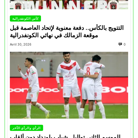
كأس الكونفدرالية
التتويج بالكأس.. دفعة معنوية لإتحاد العاصمة قبل
موقعة الزمالك في نهائي الكونفدرالية
Avril 30, 2026
0
الرأي والرأي الأخر
للموسم الثاني تواليا.. شباب بلوزداد دون ألقاب