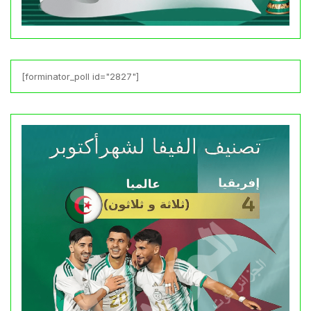
[forminator_poll id="2827"]