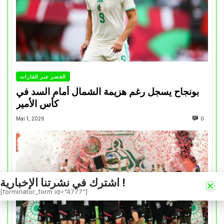
الخضر عبر القارات
بونجاح يسجل رغم هزيمة الشمال أمام السد في
كأس الأمير
Mai 1, 2026
0
اشترك في نشرتنا الإخبارية !
[forminator_form id="4777"]