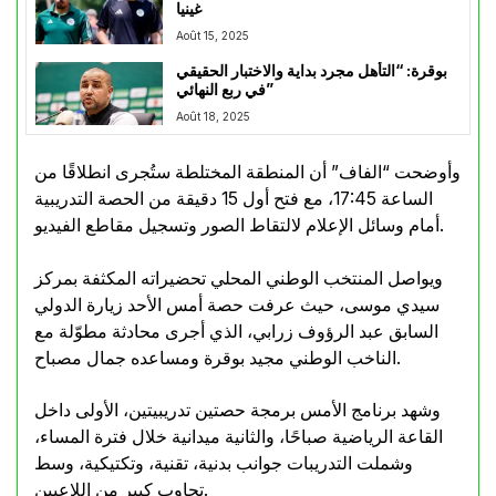
غينيا
Août 15, 2025
بوقرة: “التأهل مجرد بداية والاختبار الحقيقي
في ربع النهائي”
Août 18, 2025
وأوضحت “الفاف” أن المنطقة المختلطة ستُجرى انطلاقًا من
الساعة 17:45، مع فتح أول 15 دقيقة من الحصة التدريبية
أمام وسائل الإعلام لالتقاط الصور وتسجيل مقاطع الفيديو.
ويواصل المنتخب الوطني المحلي تحضيراته المكثفة بمركز
سيدي موسى، حيث عرفت حصة أمس الأحد زيارة الدولي
السابق عبد الرؤوف زرابي، الذي أجرى محادثة مطوّلة مع
الناخب الوطني مجيد بوقرة ومساعده جمال مصباح.
وشهد برنامج الأمس برمجة حصتين تدريبيتين، الأولى داخل
القاعة الرياضية صباحًا، والثانية ميدانية خلال فترة المساء،
وشملت التدريبات جوانب بدنية، تقنية، وتكتيكية، وسط
تجاوب كبير من اللاعبين.