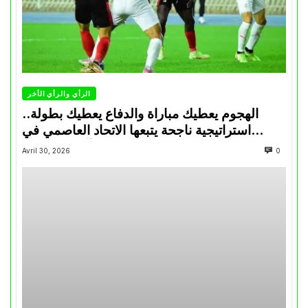
الرأي والرأي الأخر
الهجوم يعطيك مباراة والدفاع يعطيك بطولة..
استراتيجية ناجحة يتبعها الاتحاد العاصمي في
تتويجاته آخر السنوات
Avril 30, 2026
0