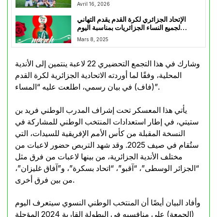
Avril 16, 2026
الإتحاد الجزائري لكرة القدم يقدم التهاني
لجميع النساء الجزائريات بمناسبة اليوم
العالمي للمرأة
Mars 8, 2025
وشارك في هذا التجمع التحضيري 22 لاعبة ينتمين إلى الأندية
المحلية، وفقًا لما أوردته الاتحادية الجزائرية لكرة القدم
(فاف) في بيان رسمي، اطلعت عليه “المساء”.
يأتي هذا المعسكر تحت إشراف المدرب الوطني فريد بن
ستيتي، في إطار استعدادات المنتخب الوطني للمشاركة في
النسخة المقبلة من كأس الأمم الإفريقية للسيدات، التي
ستُقام في صيف 2025. وقد شهد التربص حضور لاعبات من
مختلف الأندية الجزائرية، من بينها لاعبات من فرق مثل
“الجزائر الوسطى”، “آقبو”، “اتحاد بسكرة”، و”آفاق غليزان”،
من بين فرق أخرى.
وأفاد البيان أيضًا أن المنتخب الوطني النسوي سيتعرف اليوم
(الجمعة) على منافسيه في البطولة القارية 2024 المؤجلة