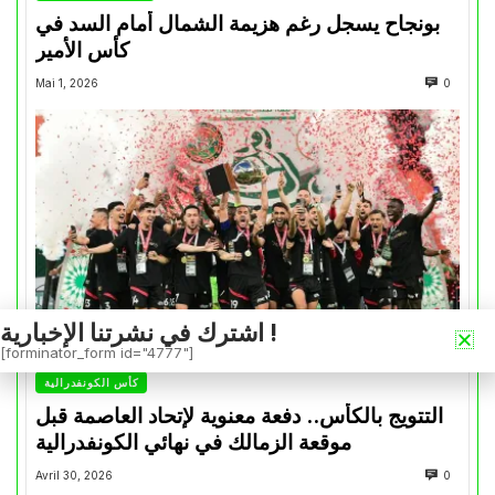
بونجاح يسجل رغم هزيمة الشمال أمام السد في
كأس الأمير
Mai 1, 2026
0
اشترك في نشرتنا الإخبارية !
[forminator_form id="4777"]
كأس الكونفدرالية
التتويج بالكأس.. دفعة معنوية لإتحاد العاصمة قبل
موقعة الزمالك في نهائي الكونفدرالية
Avril 30, 2026
0