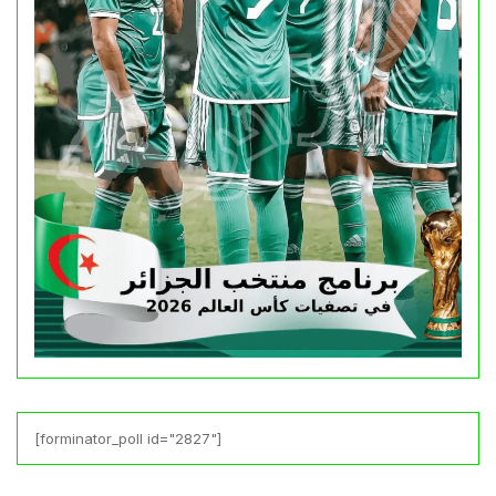
[forminator_poll id="2827"]