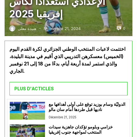
الإعدادي استعدادًا لكأس
إفريقيا 2025
0
Novembre 21, 2024
هنيدة معلى
—
اختتمت لاعبات المنتخب الوطني الجزائري لكرة القدم اليوم
(الخميس) معسكرهن التدريبي الذي أقيم في مدينة البليدة،
والذي استمر لمدة أربعة أيام، بدءًا من 18 إلى 21 نوفمبر
الجاري.
PLUS D'ACTICLES
الدوليّة وسام بوزيد توقع على أولى أهدافها مع
ناديها قبل طردها أمام سان مالو
Décembre 21, 2025
خزامي وبلومو تؤكدان جاهزية سيدات
المنتخب لمواجهة جنوب إفريقيا