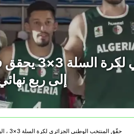
المنتخب الوطني ل
إلى ربع نهائي