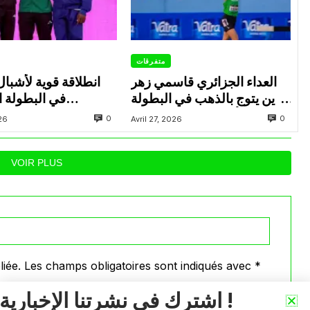
متفرقات
العداء الجزائري قاسمي زهر
انطلاقة قوية لأشبال
الدين يتوج بالذهب في البطولة
في البطولة ال
العربية لألعاب القوى للشباب
0
0
026
Avril 27, 2026
بتونس
بالإ
VOIR PLUS
iée.
Les champs obligatoires sont indiqués avec
*
اشترك في نشرتنا الإخبارية !