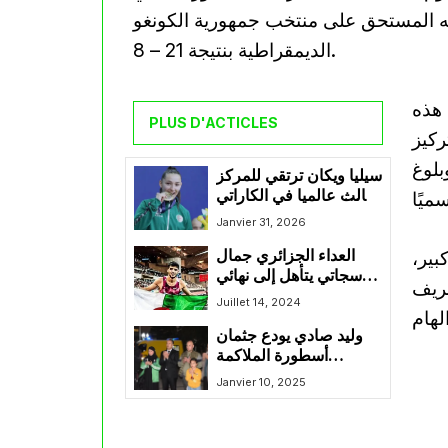
وقه المستحق على منتخب جمهورية الكونغو
الديمقراطية بنتيجة 21 – 8.
 هذه
PLUS D'ACTICLES
ركيز
بلوغ
سيليا ويكان ترتقي للمركز
الثالث عالميا في الكاراتي
دو
Janvier 31, 2026
بير،
العداء الجزائري جمال
سجاتي يتأهل إلى نهائي
شريف
800 م للدوري الماسي
Juillet 14, 2024
لألعاب القوى
وليد صادي يودع جثمان
أسطورة الملاكمة
الجزائرية عبد القادر ولد
Janvier 10, 2025
مخلوفي