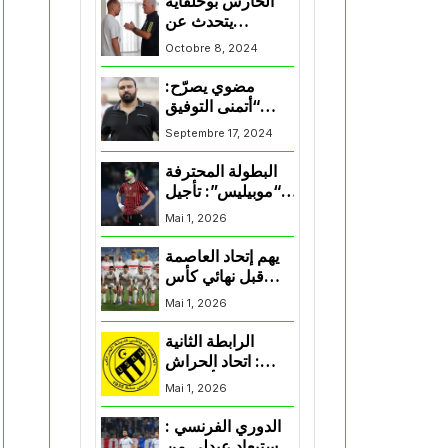
الحارس بوحلفاية
يتحدث عن
طموحاته مع
Octobre 8, 2024
المنتخب و شباب
قسنطينة
مضوي يصرّح:
“أتمنى التوفيق
لممثلي الكرة
Septembre 17, 2024
الجزائرية في
المسابقات القارية”
البطولة المحترفة
“موبيليس”: تأجيل
مباراة إتحاد
Mai 1, 2026
العاصمة وأتلتيك
بارادو
يهم إتحاد العاصمة
قبل نهائي كأس
اكاف : الزمالك
Mai 1, 2026
يسقط بثلاثية أمام
الأهلي
الرابطة الثانية
: اتحاد الحراش
يحسم التأهل إلى
Mai 1, 2026
“البلاي أوف”
الدوري الفرنسي :
استبعاد عبدلي من