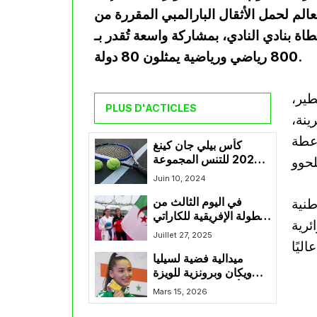
الم لحمل الأثقال البارالمبي المقررة من
لمغطاة بنادي النادي، بمشاركة واسعة تُقدر بـ
800 رياضي ورياضية يمثلون 80 دولة.
طير،
PLUS D'ACTICLES
ينة،
 عطة
كأس بيلي جان كينغ
2024 للتنس المجموعة
الرابعة – منطقة إفريقيا:
Juin 10, 2024
الجزائر في المجموعة
طنية
في اليوم الثالث من
الثانية
البطولة الإفريقية للكاراتي
ئرية
دو :لوِيزة أبو ريش تحرز
Juillet 27, 2025
.
البرونز و ويكان تتأهل إلى
ميدالية فضية لسيليا
النهائي
ويكان وبرونزية للويزة
أبوريش في الدوري
Mars 15, 2026
العالمي للكاراتي بروما