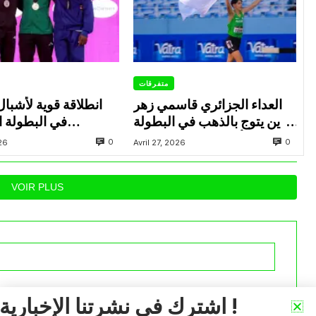
متفرقات
العداء الجزائري قاسمي زهر
انطلاقة قوية لأشبال
الدين يتوج بالذهب في البطولة
في البطولة ال
العربية لألعاب القوى للشباب
0
0
026
Avril 27, 2026
بتونس
بالإ
VOIR PLUS
iée.
Les champs obligatoires sont indiqués avec
*
اشترك في نشرتنا الإخبارية !