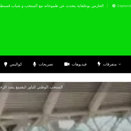
الحارس بوحلفاية يتحدث عن طموحاته مع المنتخب و
Septembre 17, 2024
متفرقات
فيديوهات
تصريحات
كواليس
المنتخب الوطني للباور-ليفتينغ يشد الر