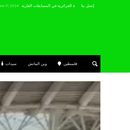
مضوي يصرّح: “أتمنى التوفيق لممثلي الكرة الجزائرية في المسابقات القارية”
إتصل بنا
فلسطين
وين الماتش
سيدات