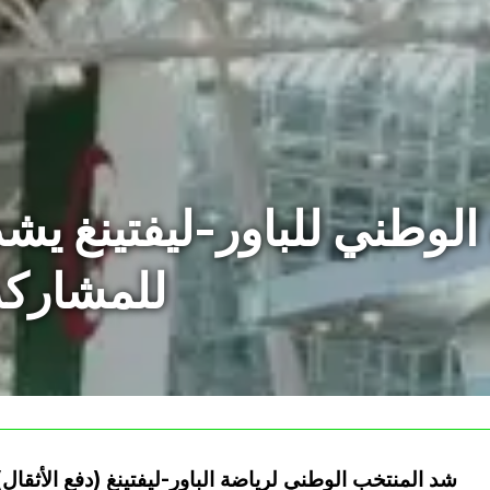
الوطني للباور-ليفتينغ يش
للمشاركة