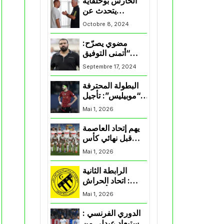
الحارس بوحلفاية
يتحدث عن
طموحاته مع
Octobre 8, 2024
المنتخب و شباب
قسنطينة
مضوي يصرّح:
“أتمنى التوفيق
لممثلي الكرة
Septembre 17, 2024
الجزائرية في
المسابقات القارية”
البطولة المحترفة
“موبيليس”: تأجيل
مباراة إتحاد
Mai 1, 2026
العاصمة وأتلتيك
بارادو
يهم إتحاد العاصمة
قبل نهائي كأس
اكاف : الزمالك
Mai 1, 2026
يسقط بثلاثية أمام
الأهلي
الرابطة الثانية
: اتحاد الحراش
يحسم التأهل إلى
Mai 1, 2026
“البلاي أوف”
الدوري الفرنسي :
استبعاد عبدلي من