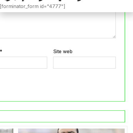
[forminator_form id="4777"]
*
Site web