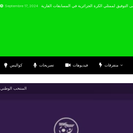
re 17, 2024
متفرقات
فيديوهات
تصريحات
كواليس
المنتخب الوطني لل