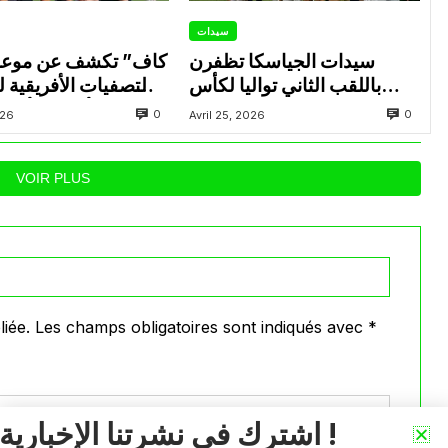
سيدات
سيدات الجياسكا تظفرن
باللقب الثاني تواليا لكأس
التصفيات الأفريقية 
الجزائر
المؤهلة للألعاب الأولم
0
0
026
Avril 25, 2026
أنجلس 28
VOIR PLUS
iée.
Les champs obligatoires sont indiqués avec
*
اشترك في نشرتنا الإخبارية !