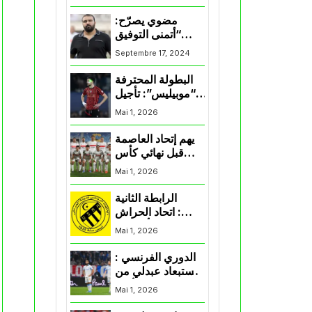
المنتخب و شباب
قسنطينة
مضوي يصرّح:
“أتمنى التوفيق
لممثلي الكرة
Septembre 17, 2024
الجزائرية في
المسابقات القارية”
البطولة المحترفة
“موبيليس”: تأجيل
مباراة إتحاد
Mai 1, 2026
العاصمة وأتلتيك
بارادو
يهم إتحاد العاصمة
قبل نهائي كأس
اكاف : الزمالك
Mai 1, 2026
يسقط بثلاثية أمام
الأهلي
الرابطة الثانية
: اتحاد الحراش
يحسم التأهل إلى
Mai 1, 2026
“البلاي أوف”
الدوري الفرنسي :
استبعاد عبدلي من
قائمة مرسيليا أمام
Mai 1, 2026
نانت