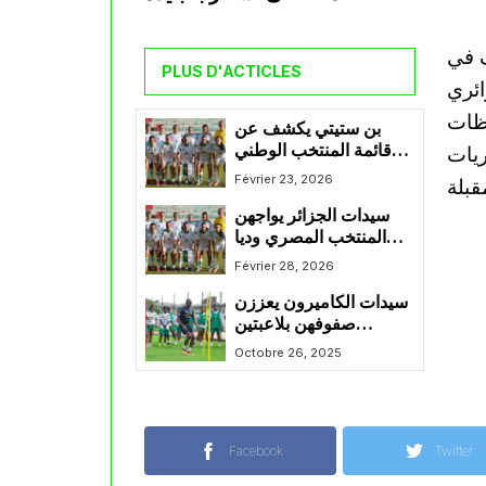
ف في
PLUS D'ACTICLES
ائري
حظات
بن ستيتي يكشف عن
قائمة المنتخب الوطني
ريات
للسيدات لتربص فيفري
Février 23, 2026
ومارس
سيدات الجزائر يواجهن
المنتخب المصري وديا
سهرة اليوم
Février 28, 2026
سيدات الكاميرون يعززن
صفوفهن بلاعبتين
جديدتين قبل مواجهة
Octobre 26, 2025
الإياب أمام الجزائر
Facebook
Twitter