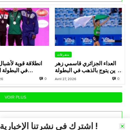
متفرقات
العداء الجزائري قاسمي زهر
انطلاقة قوية لأشبال
الدين يتوج بالذهب في البطولة
في البطولة ال
العربية لألعاب القوى للشباب
0
0
026
Avril 27, 2026
بتونس
بالإ
VOIR PLUS
اشترك في نشرتنا الإخبارية !