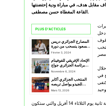
داف مقابل هدف، في مباراة ودية إحتضنتها
القاعة المغطاة حسن مصطفى.
يرات
PLUS D'ACTICLES
 دخل
وقوف
المصارع الجزائري دريس
مسعود ينسحب من دورة
نتخب
“غراند سلام” لأسباب غير
Février 3, 2024
معروفة وبقية المصارعين
الإتحاد الإفريقي للفوفينام
الجزائرين يتعرفون على
برئاسة الجزائري جواج
منافسيهم
خلال
يعتمد الإنجليزية لغة
Novembre 6, 2024
ح في
رسمية بديلة للفرنسية
المنتخب الجزائري أكابر
كتفى
للجيدو يواصل تربصه
التحضيري في التشيك
Mars 13, 2026
ومن المنتظر أن يتجدد الموعد بين المنتخبين في مواجهة ثانية يوم الثلاثاء 14 أفريل والتي ستكون