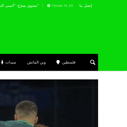
إتصل بنا
يك أقبو يقتنص نقطة التعادل من نجم مقرة
مضوي يصرّح: “أتمنى التوفيق لممثلي الكرة الجزائرية في المسابقات القارية”
Février 14, 2025
فلسطين
وين الماتش
سيدات