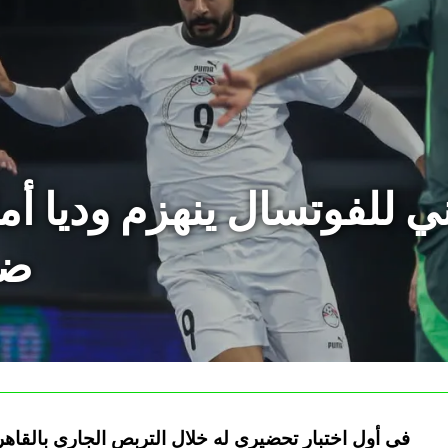
ي للفوتسال ينهزم وديا أ
ضم
في أول اختبار تحضيري له خلال التربص الجاري بالقاهر