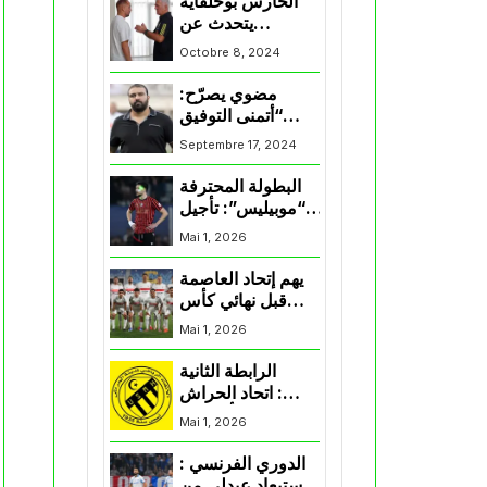
الحارس بوحلفاية
يتحدث عن
طموحاته مع
Octobre 8, 2024
المنتخب و شباب
قسنطينة
مضوي يصرّح:
“أتمنى التوفيق
لممثلي الكرة
Septembre 17, 2024
الجزائرية في
المسابقات القارية”
البطولة المحترفة
“موبيليس”: تأجيل
مباراة إتحاد
Mai 1, 2026
العاصمة وأتلتيك
بارادو
يهم إتحاد العاصمة
قبل نهائي كأس
اكاف : الزمالك
Mai 1, 2026
يسقط بثلاثية أمام
الأهلي
الرابطة الثانية
: اتحاد الحراش
يحسم التأهل إلى
Mai 1, 2026
“البلاي أوف”
الدوري الفرنسي :
استبعاد عبدلي من