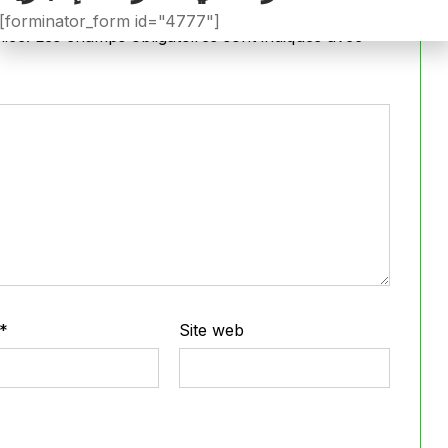
[forminator_form id="4777"]
iée.
Les champs obligatoires sont indiqués avec
*
*
Site web