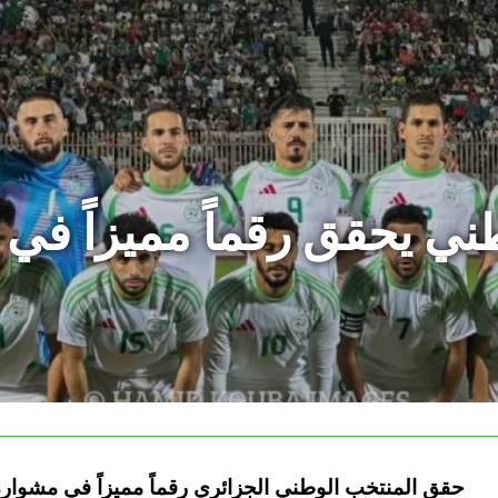
ني يحقق رقماً مميزاً ف