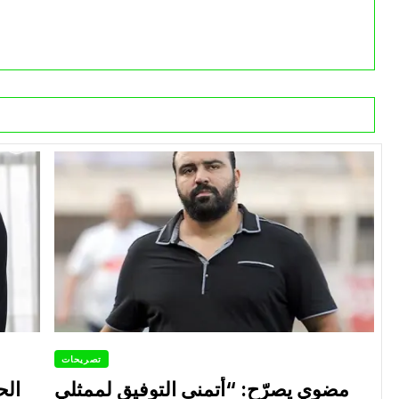
تصريحات
مضوي يصرّح: “أتمنى التوفيق لممثلي
الح