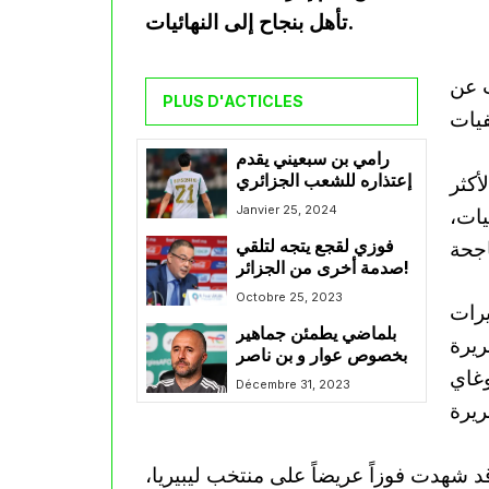
تأهل بنجاح إلى النهائيات.
 عن
PLUS D'ACTICLES
رامي بن سبعيني يقدم
أكثر
إعتذاره للشعب الجزائري
Janvier 25, 2024
يات،
فوزي لقجع يتجه لتلقي
صدمة أخرى من الجزائر!
Octobre 25, 2023
يرات
بلماضي يطمئن جماهير
لمنتخب الوطني، حيث نفذ 40 تمريرة
بخصوص عوار و بن ناصر
محمد توغاي
Décembre 31, 2023
 شهدت فوزاً عريضاً على منتخب ليبيريا،