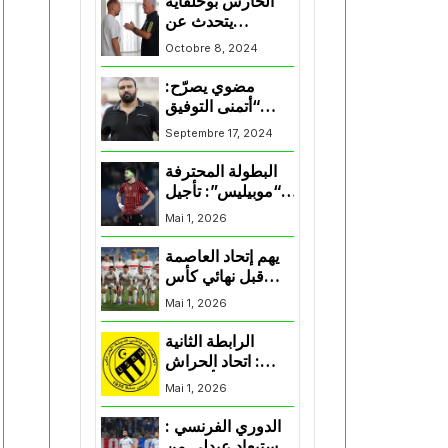
الحارس بوحلفاية
يتحدث عن
طموحاته مع
Octobre 8, 2024
المنتخب و شباب
قسنطينة
مضوي يصرّح:
“أتمنى التوفيق
لممثلي الكرة
Septembre 17, 2024
الجزائرية في
المسابقات القارية”
البطولة المحترفة
“موبيليس”: تأجيل
مباراة إتحاد
Mai 1, 2026
العاصمة وأتلتيك
بارادو
يهم إتحاد العاصمة
قبل نهائي كأس
اكاف : الزمالك
Mai 1, 2026
يسقط بثلاثية أمام
الأهلي
الرابطة الثانية
: اتحاد الحراش
يحسم التأهل إلى
Mai 1, 2026
“البلاي أوف”
الدوري الفرنسي :
استبعاد عبدلي من