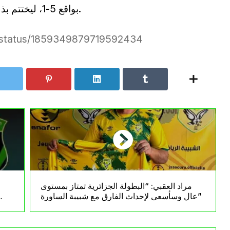
بواقع 5-1، ليختتم بذلك تصفيات كأس أمم إفريقيا 2025 بنجاح.
B/status/1859349879719592434
مراد العقبي: “البطولة الجزائرية تمتاز بمستوى
ق
عالٍ وسأسعى لإحداث الفارق مع شبيبة الساورة”