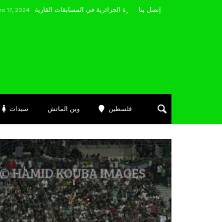
مضوي يصرّح: “أتمنى التوفيق لممثلي الكرة الجزائرية في المسابقات القارية”
إتصل بنا
فلسطين
وين الماتش
سيدات