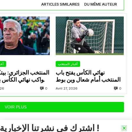
ARTICLES SIMILAIRES
DU MÊME AUTEUR
أخبار المنتخب
أخب
نهائي الكأس يفتح باب
المنتخب الجزائري: بي
المنتخب أمام شعال وبن بوط
يواكب نهائي الكأس بي
العاصمة وشباب بلوزد
0
0
026
Avril 27, 2026
عدة لاعبين تحت
VOIR PLUS
اشترك في نشرتنا الإخبارية !