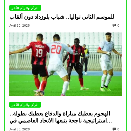
الرأي والرأي الأخر
للموسم الثاني تواليا.. شباب بلوزداد دون ألقاب
Avril 30, 2026
0
الرأي والرأي الأخر
الهجوم يعطيك مباراة والدفاع يعطيك بطولة..
استراتيجية ناجحة يتبعها الاتحاد العاصمي في
تتويجاته آخر السنوات
Avril 30, 2026
0