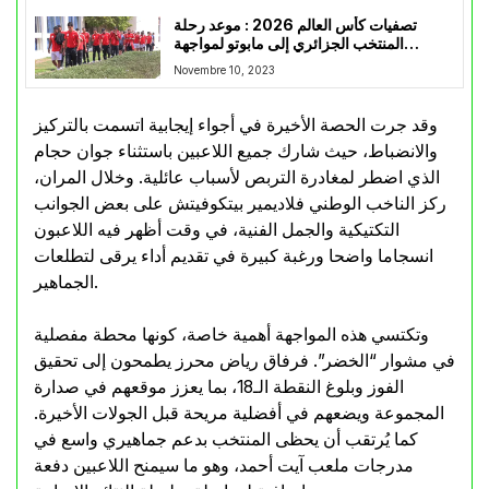
تصفيات كأس العالم 2026 : موعد رحلة
المنتخب الجزائري إلى مابوتو لمواجهة
موزمبيق
Novembre 10, 2023
وقد جرت الحصة الأخيرة في أجواء إيجابية اتسمت بالتركيز
والانضباط، حيث شارك جميع اللاعبين باستثناء جوان حجام
الذي اضطر لمغادرة التربص لأسباب عائلية. وخلال المران،
ركز الناخب الوطني فلاديمير بيتكوفيتش على بعض الجوانب
التكتيكية والجمل الفنية، في وقت أظهر فيه اللاعبون
انسجاما واضحا ورغبة كبيرة في تقديم أداء يرقى لتطلعات
الجماهير.
وتكتسي هذه المواجهة أهمية خاصة، كونها محطة مفصلية
في مشوار “الخضر”. فرفاق رياض محرز يطمحون إلى تحقيق
الفوز وبلوغ النقطة الـ18، بما يعزز موقعهم في صدارة
المجموعة ويضعهم في أفضلية مريحة قبل الجولات الأخيرة.
كما يُرتقب أن يحظى المنتخب بدعم جماهيري واسع في
مدرجات ملعب آيت أحمد، وهو ما سيمنح اللاعبين دفعة