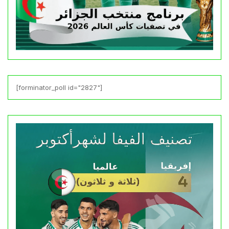
[forminator_poll id="2827"]