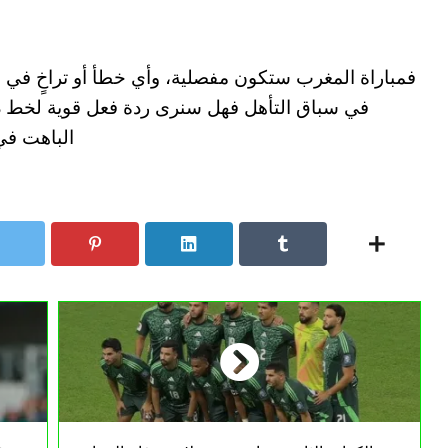
فمباراة المغرب ستكون مفصلية، وأي خطأ أو تراخٍ في ا
في سباق التأهل فهل سنرى ردة فعل قوية لخط دفا
الباهت في