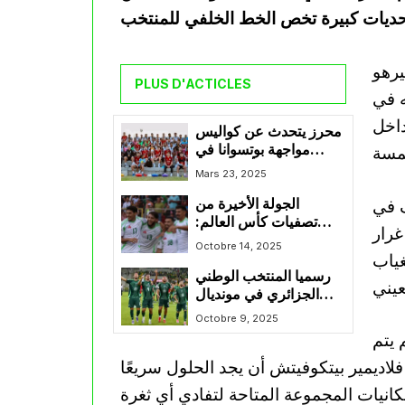
يرهو
PLUS D'ACTICLES
ه في
داخل
محرز يتحدث عن كواليس
مواجهة بوتسوانا في
تصفيات كأس العالم
Mars 23, 2025
ف في
الجولة الأخيرة من
تصفيات كأس العالم:
غرار
إنطلاق الشوط الثاني بين
Octobre 14, 2025
غياب
الخضر و أوغندا
رسميا المنتخب الوطني
الجزائري في مونديال
2026 من بوابة وهران
Octobre 9, 2025
 يتم
لاديمير بيتكوفيتش أن يجد الحلول سريعًا
انيات المجموعة المتاحة لتفادي أي ثغرة