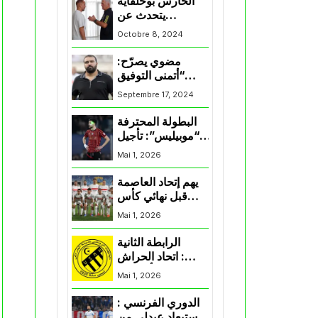
الحارس بوحلفاية
يتحدث عن
طموحاته مع
Octobre 8, 2024
المنتخب و شباب
قسنطينة
مضوي يصرّح:
“أتمنى التوفيق
لممثلي الكرة
Septembre 17, 2024
الجزائرية في
المسابقات القارية”
البطولة المحترفة
“موبيليس”: تأجيل
مباراة إتحاد
Mai 1, 2026
العاصمة وأتلتيك
بارادو
يهم إتحاد العاصمة
قبل نهائي كأس
اكاف : الزمالك
Mai 1, 2026
يسقط بثلاثية أمام
الأهلي
الرابطة الثانية
: اتحاد الحراش
يحسم التأهل إلى
Mai 1, 2026
“البلاي أوف”
الدوري الفرنسي :
استبعاد عبدلي من