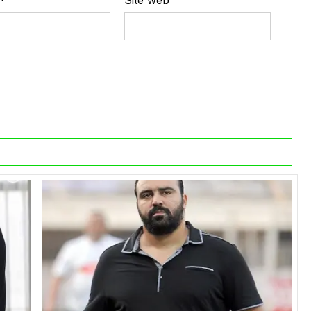
*
Site web