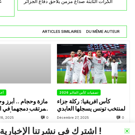
الكرات الثابتة صداع مزمن يلاحق دفاع الجزائر
غ
ARTICLES SIMILAIRES
DU MÊME AUTEUR
تصفيات كأس العالم 2026
أخب
كأس افريقيا: ركلة جزاء
مازة وحجام .. أبرز و
لمنتخب تونس يسجلها العابدي
المرتقب دمجهما في ا
الأساسية أمام “الخيول”
0
0
28, 2025
Décembre 27, 2025
اشترك في نشرتنا الإخبارية !