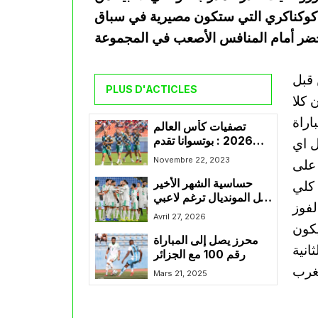
نيا كوكناكري التي ستكون مصيرية في سباق
 قبل
PLUS D'ACTICLES
 كلا
اراة
تصفيات كأس العالم
2026 : بوتسوانا تقدم
ل اي
هدية غالية لمنتخب
Novembre 22, 2023
 على
الجزائر
حساسية الشهر الأخير
 كلي
قبل المونديال ترغم لاعبي
لفوز
“الخضر” على الحذر تجنبا
Avril 27, 2026
من الإصابات
يكون
محرز يصل إلى المباراة
انية
رقم 100 مع الجزائر
Mars 21, 2025