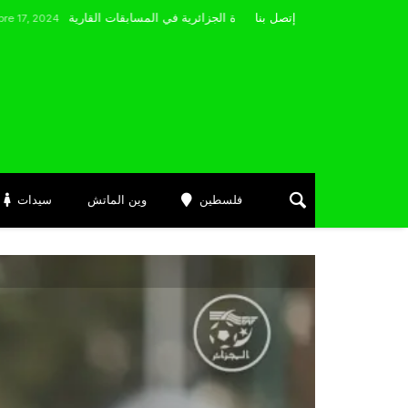
مضوي يصرّح: “أتمنى التوفيق لممثلي الكرة الجزائرية في المسابقات القارية”
إتصل بنا
فلسطين
وين الماتش
سيدات