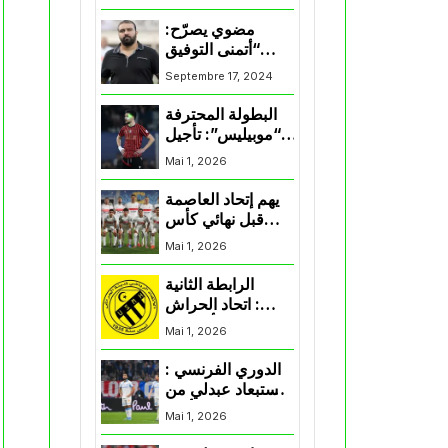
المنتخب و شباب
قسنطينة
مضوي يصرّح:
“أتمنى التوفيق
لممثلي الكرة
Septembre 17, 2024
الجزائرية في
المسابقات القارية”
البطولة المحترفة
“موبيليس”: تأجيل
مباراة إتحاد
Mai 1, 2026
العاصمة وأتلتيك
بارادو
يهم إتحاد العاصمة
قبل نهائي كأس
اكاف : الزمالك
Mai 1, 2026
يسقط بثلاثية أمام
الأهلي
الرابطة الثانية
: اتحاد الحراش
يحسم التأهل إلى
Mai 1, 2026
“البلاي أوف”
الدوري الفرنسي :
استبعاد عبدلي من
قائمة مرسيليا أمام
Mai 1, 2026
نانت