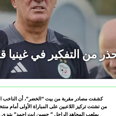
ر من التفكير في غينيا قب
كشفت مصادر مقربة من بيت “الخضر”، أن الناخب الو
من تشتت تركيز اللاعبين على المباراة الأولى أمام منت
بملعب المجاهد الراحل ” حسين ايت احمد” بتيزي 