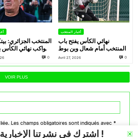
أخبار المنتخب
أخب
نهائي الكأس يفتح باب
المنتخب الجزائري: بي
المنتخب أمام شعال وبن بوط
يواكب نهائي الكأس بي
العاصمة وشباب بلوزد
0
0
026
Avril 27, 2026
عدة لاعبين تحت
VOIR PLUS
iée.
Les champs obligatoires sont indiqués avec
*
اشترك في نشرتنا الإخبارية !