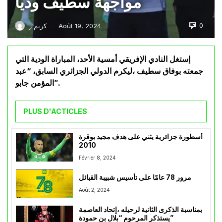
مواجهة سطيف وديا
0
Août 19, 2024
كريم ز
—
إستغل النادي الإفريقي أمسية الأحد، المباراة الودية التي
جمعته بوفاق سطيف ،ليكرم الدولي الجزائري السابق، “عبد
المؤمن جابو”.
PLUS D'ACTICLES
أسطورة جزائرية يثني على هدف مجيد بوقرة
2010
Février 8, 2024
مرور 78 عامًا على تأسيس شبيبة القبائل
Août 2, 2024
بمناسبة الذكرى الثانية لرحيله ،إتحاد العاصمة
يستذكر المرحوم “بلال بن حمودة”