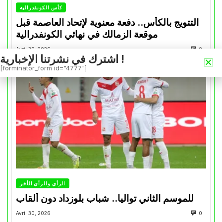
كأس الكونفدرالية
التتويج بالكأس.. دفعة معنوية لإتحاد العاصمة قبل
موقعة الزمالك في نهائي الكونفدرالية
Avril 30, 2026
0
اشترك في نشرتنا الإخبارية !
[forminator_form id="4777"]
الرأي والرأي الأخر
للموسم الثاني تواليا.. شباب بلوزداد دون ألقاب
Avril 30, 2026
0