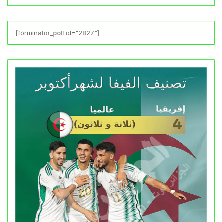
[forminator_poll id="2827"]