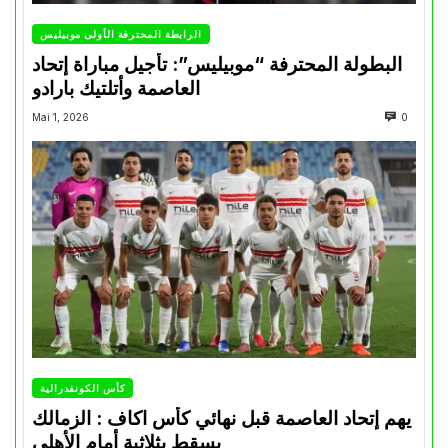
الرابطة المحترفة الأولى موبيليس
البطولة المحترفة “موبيليس”: تأجيل مباراة إتحاد
العاصمة وأتلتيك بارادو
Mai 1, 2026
0
كأس الكونفدرالية
يهم إتحاد العاصمة قبل نهائي كأس اكاف : الزمالك
يسقط بثلاثية أمام الأهلي