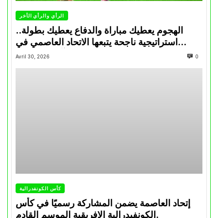
الرأي والرأي الأخر
الهجوم يعطيك مباراة والدفاع يعطيك بطولة..
استراتيجية ناجحة يتبعها الاتحاد العاصمي في
تتويجاته آخر السنوات
Avril 30, 2026
0
كأس الكونفدرالية
إتحاد العاصمة يضمن المشاركة رسميًا في كأس
الكونفيدرالية الإفريقية الموسم القادم.