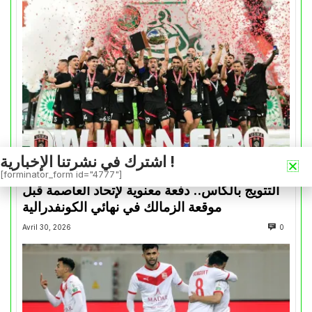
اشترك في نشرتنا الإخبارية !
كأس الكونفدرالية
[forminator_form id="4777"]
التتويج بالكأس.. دفعة معنوية لإتحاد العاصمة قبل
موقعة الزمالك في نهائي الكونفدرالية
Avril 30, 2026
0