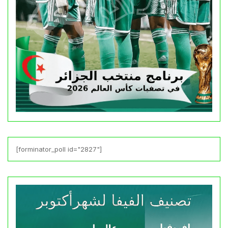
[forminator_poll id="2827"]