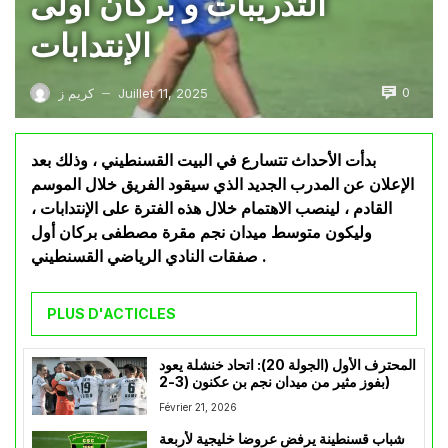
التدريبات و بركان أولى
الإنتدابات
0
Juillet 11, 2025
كريم ز
—
بدأت الأحداث تتسارع في البيت القسنطيني ، وذلك بعد
الإعلان عن المدرب الجديد الذي سيقود الفريق خلال الموسم
القادم ، لينصب الاهتمام خلال هذه الفترة على الإنتدابات ،
وليكون متوسط ميدان نجم مقرة مصطفى بركان أول
صفقات النادي الرياضي القسنطيني .
PLUS D'ACTICLES
المحترف الأول (الجولة 20): اتحاد خنشلة يعود
بفوز مثير من ميدان نجم بن عكنون (3-2)
Février 21, 2026
شباب قسنطينة يرفض عروضا خليجية لأربعة