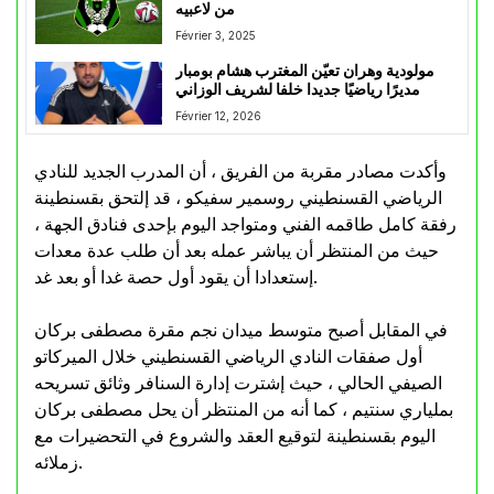
من لاعبيه
Février 3, 2025
مولودية وهران تعيّن المغترب هشام بومبار
مديرًا رياضيًا جديدا خلفا لشريف الوزاني
Février 12, 2026
وأكدت مصادر مقربة من الفريق ، أن المدرب الجديد للنادي
الرياضي القسنطيني روسمير سفيكو ، قد إلتحق بقسنطينة
رفقة كامل طاقمه الفني ومتواجد اليوم بإحدى فنادق الجهة ،
حيث من المنتظر أن يباشر عمله بعد أن طلب عدة معدات
إستعدادا أن يقود أول حصة غدا أو بعد غد.
في المقابل أصبح متوسط ميدان نجم مقرة مصطفى بركان
أول صفقات النادي الرياضي القسنطيني خلال الميركاتو
الصيفي الحالي ، حيث إشترت إدارة السنافر وثائق تسريحه
بملياري سنتيم ، كما أنه من المنتظر أن يحل مصطفى بركان
اليوم بقسنطينة لتوقيع العقد والشروع في التحضيرات مع
زملائه.