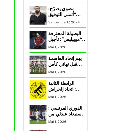
المنتخب و شباب
قسنطينة
مضوي يصرّح:
“أتمنى التوفيق
لممثلي الكرة
Septembre 17, 2024
الجزائرية في
المسابقات القارية”
البطولة المحترفة
“موبيليس”: تأجيل
مباراة إتحاد
Mai 1, 2026
العاصمة وأتلتيك
بارادو
يهم إتحاد العاصمة
قبل نهائي كأس
اكاف : الزمالك
Mai 1, 2026
يسقط بثلاثية أمام
الأهلي
الرابطة الثانية
: اتحاد الحراش
يحسم التأهل إلى
Mai 1, 2026
“البلاي أوف”
الدوري الفرنسي :
استبعاد عبدلي من
قائمة مرسيليا أمام
Mai 1, 2026
نانت