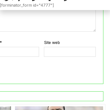
[forminator_form id="4777"]
*
Site web