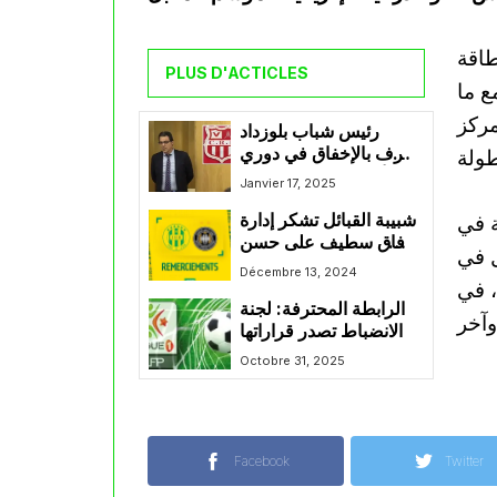
طاقة
PLUS D'ACTICLES
ع ما
ركز
رئيس شباب بلوزداد
يعترف بالإخفاق في دوري
الأبطال ويعد بالتعويض
Janvier 17, 2025
محليًا
ة في
شبيبة القبائل تشكر إدارة
وفاق سطيف على حسن
ل في
الإستقبال
Décembre 13, 2024
، في
الرابطة المحترفة: لجنة
الانضباط تصدر قراراتها
Octobre 31, 2025
Facebook
Twitter