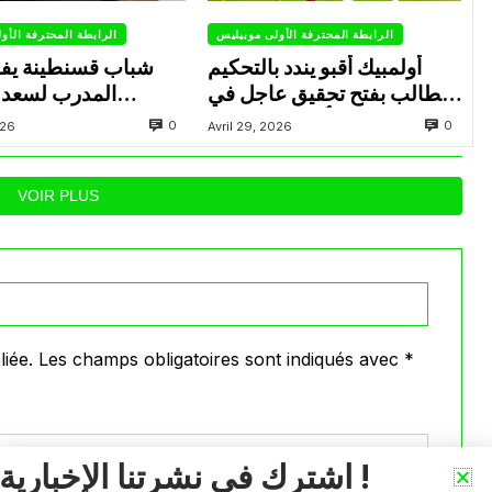
الرابطة المحترفة الأولى موبيليس
الرابطة المحترفة الأو
أولمبيك أقبو يندد بالتحكيم
شباب قسنطينة يف
ويطالب بفتح تحقيق عاجل في
المدرب لسعد 
تجاوزات أثّرت على نتائج
ب
0
0
026
Avril 29, 2026
الفريق
VOIR PLUS
iée.
Les champs obligatoires sont indiqués avec
*
اشترك في نشرتنا الإخبارية !