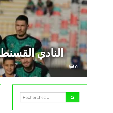
النادي القسنط
0