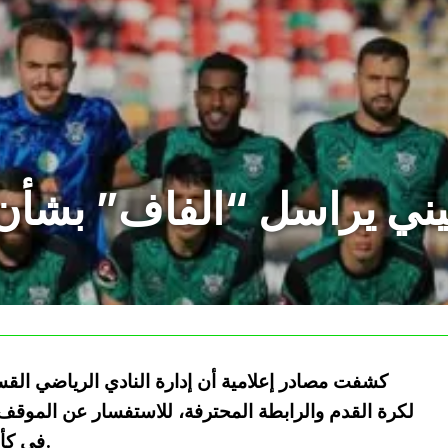
يني يراسل “الفاف” بشأن 
كشفت مصادر إعلامية أن إدارة النادي الرياضي القس
لكرة القدم والرابطة المحترفة، للاستفسار عن الموق
في كأس الكونفدرالية الإفريقية الموسم المقبل.