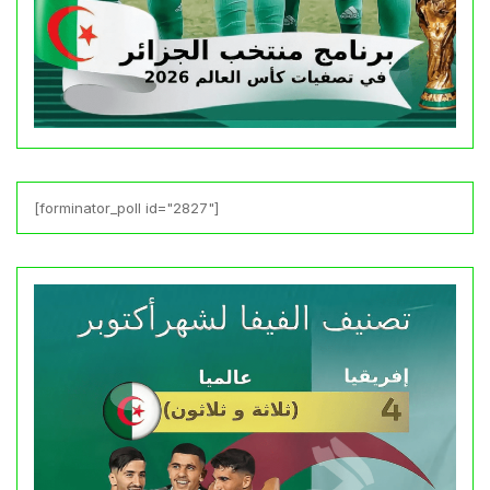
[forminator_poll id="2827"]