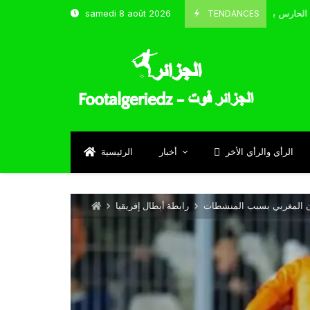
TENDANCES
samedi 8 août 2026
الحارس بوحلفاية يتحدث عن طموحاته مع المنتخب و شباب قسنطينة
4
Sep
الرأي والرأي الأخر
أخبار
الرئيسية
ان المغربي بسبب المنشطات
رابطة أبطال إفريقيا