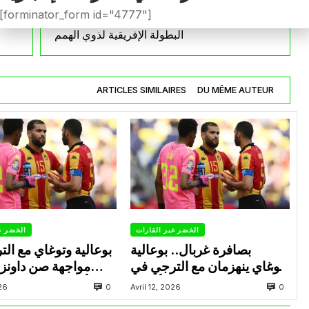
[forminator_form id="4777"]
كرة السلة : سيدات الجزائر تتأهلن لنصف نهائي
ص
البطولة الإفريقية لذوي الهمم
ARTICLES SIMILAIRES
DU MÊME AUTEUR
الخضر عبر القارات
الخضر ع
بصافرة غربال.. بوعالية
بوعالية وتوغاي مع ال
وتوغاي ينهزمان مع الترجي في
مواجهة صن داونز
ذهاب نصف نهائي رابطة أبطال
التأهل لنهائي رابطة
0
0
026
Avril 12, 2026
إفريقيا
ا