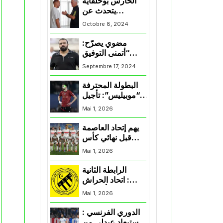
الحارس بوحلفاية
يتحدث عن
طموحاته مع
Octobre 8, 2024
المنتخب و شباب
قسنطينة
مضوي يصرّح:
“أتمنى التوفيق
لممثلي الكرة
Septembre 17, 2024
الجزائرية في
المسابقات القارية”
البطولة المحترفة
“موبيليس”: تأجيل
مباراة إتحاد
Mai 1, 2026
العاصمة وأتلتيك
بارادو
يهم إتحاد العاصمة
قبل نهائي كأس
اكاف : الزمالك
Mai 1, 2026
يسقط بثلاثية أمام
الأهلي
الرابطة الثانية
: اتحاد الحراش
يحسم التأهل إلى
Mai 1, 2026
“البلاي أوف”
الدوري الفرنسي :
استبعاد عبدلي من