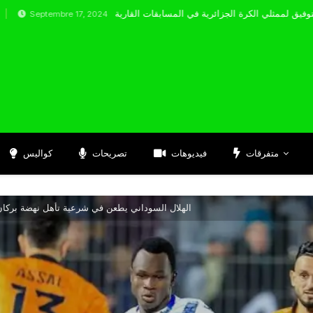
tembre 17, 2024
متفرقات
فيديوهات
تصريحات
كواليس
الهلال السوداني يطعن في شرعية تأهل نهضة برك