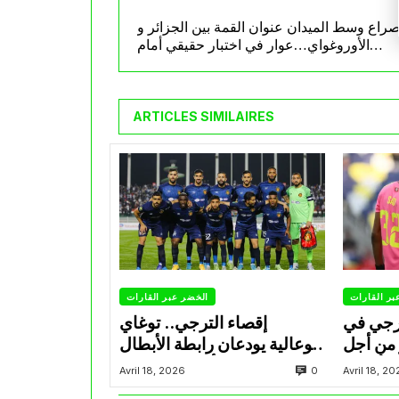
راع وسط الميدان عنوان القمة بين الجزائر و
الأوروغواي…عوار في اختبار حقيقي أمام
فالفيردي
ARTICLES SIMILAIRES
بر القارات
الخضر عبر القارات
ترجي في
إقصاء الترجي.. توغاي
 من أجل
وبوعالية يودعان رابطة الأبطال
 الأبطال
أمام صن داونز
0
Avril 18, 2026
Avril 18, 2
لإفريقية