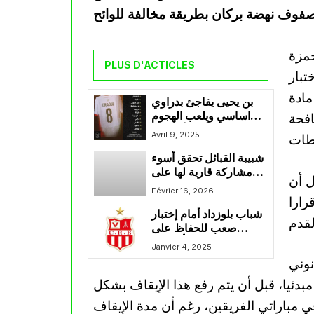
حمزة
PLUS D'ACTICLES
تبار
مادة
بن يحيى يفاجئ بدراوي
اساسي ويلعب الهجوم
افحة
أمام أورلاندو
Avril 9, 2025
شبيبة القبائل تحقق أسوء
مشاركة قارية لها على
ل أن
كل الأصعدة
Février 16, 2026
رارا
شباب بلوزداد أمام إختبار
صعب للحفاظ على
حظوظه في التأهل بعد
Janvier 4, 2025
فوز أورلاندو بايرتس اليوم
نوني
في رابطة أبطال إفريقيا
بدئيا، قبل أن يتم رفع هذا الإيقاف بشكل
 مباراتي الفريقين، رغم أن مدة الإيقاف