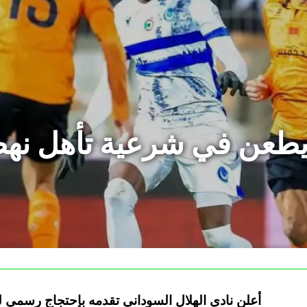
 يطعن في شرعية تأهل نهض
أعلن نادي الهلال السوداني تقدمه بإحتجاج رسمي