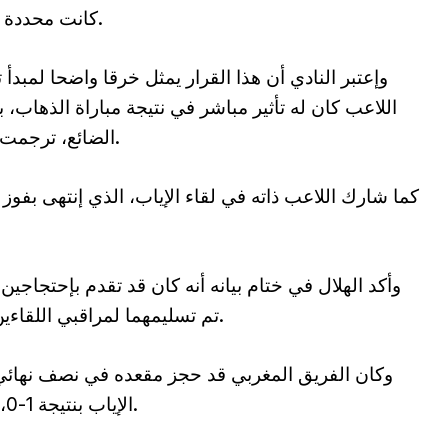
كانت محددة ب30 يوما في إنتظار إستكمال الإجراءات.
وإعتبر النادي أن هذا القرار يمثل خرقا واضحا لمبدأ
اللاعب كان له تأثير مباشر في نتيجة مباراة الذهاب
الضائع، ترجمت إلى هدف ساهم في إنتهاء اللقاء بالتعادل.
كما شارك اللاعب ذاته في لقاء الإياب، الذي إنتهى بفو
وأكد الهلال في ختام بيانه أنه كان قد تقدم بإحتجاجين
تم تسليمهما لمراقبي اللقاءين وفقا لما تنص عليه القوانين المعمول بها.
وكان الفريق المغربي قد حجز مقعده في نصف نهائي
الإياب بنتيجة 1-0، مستفيدا من تعادله 1-1 في مباراة الذهاب.