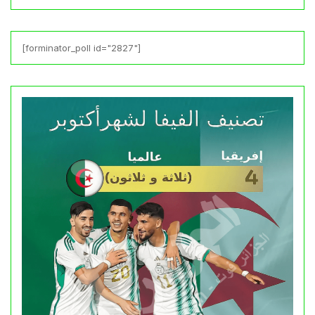
[forminator_poll id="2827"]