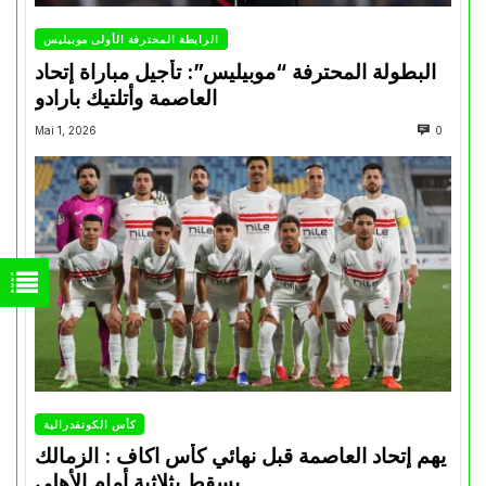
الرابطة المحترفة الأولى موبيليس
البطولة المحترفة “موبيليس”: تأجيل مباراة إتحاد
العاصمة وأتلتيك بارادو
Mai 1, 2026
0
كأس الكونفدرالية
يهم إتحاد العاصمة قبل نهائي كأس اكاف : الزمالك
يسقط بثلاثية أمام الأهلي