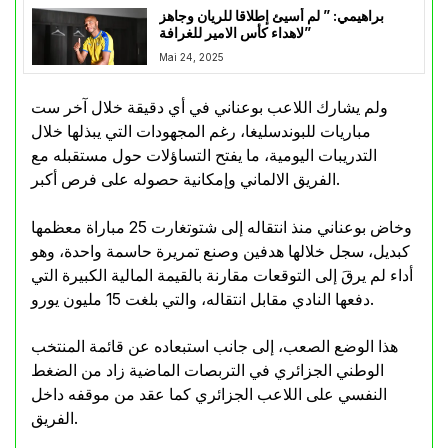
براهيمي: ” لم أسيئ إطلاقا للريان وجاهز
لاهداء كأس الامير للغرافة”
Mai 24, 2025
ولم يشارك اللاعب بوعناني في أي دقيقة خلال آخر ست
مباريات للبوندسليغا، رغم المجهودات التي يبذلها خلال
التدريبات اليومية، ما يفتح التساؤلات حول مستقبله مع
الفريق الالماني وإمكانية حصوله على فرص أكبر.
وخاض بوعناني منذ انتقاله إلى شتوتغارت 25 مباراة معظمها
كبديل، سجل خلالها هدفين وصنع تمريرة حاسمة واحدة، وهو
أداء لم يرقَ إلى التوقعات مقارنة بالقيمة المالية الكبيرة التي
دفعها النادي مقابل انتقاله، والتي بلغت 15 مليون يورو.
هذا الوضع الصعب، إلى جانب استبعاده عن قائمة المنتخب
الوطني الجزائري في التربصات الماضية زاد من الضغط
النفسي على اللاعب الجزائري كما عقد من موقفه داخل
الفريق.