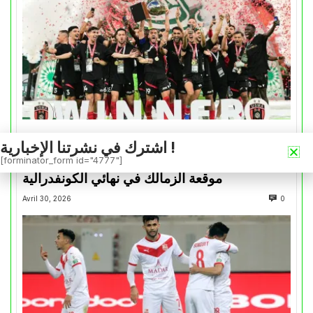
كأس الكونفدرالية
اشترك في نشرتنا الإخبارية !
التتويج بالكأس.. دفعة معنوية لإتحاد العاصمة قبل
[forminator_form id="4777"]
موقعة الزمالك في نهائي الكونفدرالية
Avril 30, 2026
0