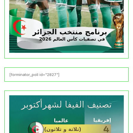
[forminator_poll id="2827"]