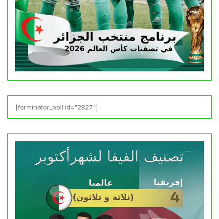
[forminator_poll id="2827"]