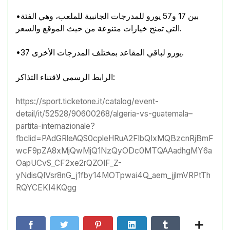
•بين 17 و57 يورو للمدرجات الجانبية للملعب، وهي الفئة
التي تمنح خيارات متنوعة من حيث الموقع والسعر.
•37 يورو لباقي المقاعد بمختلف المدرجات الأخرى.
الرابط الرسمي لاقتناء التذاكر:
https://sport.ticketone.it/catalog/event-
detail/it/52528/90600268/algeria-vs-guatemala–
partita-internazionale?
fbclid=PAdGRleAQS0cpleHRuA2FlbQIxMQBzcnRjBmF
wcF9pZA8xMjQwMjQ1NzQyODc0MTQAAadhgMY6a
OapUCvS_CF2xe2rQZOIF_Z-
yNdisQIVsr8nG_j1fby14MOTpwai4Q_aem_jjlmVRPtTh
RQYCEKI4KQgg