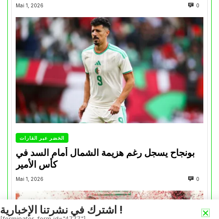
Mai 1, 2026
0
الخضر عبر القارات
بونجاح يسجل رغم هزيمة الشمال أمام السد في
كأس الأمير
Mai 1, 2026
0
اشترك في نشرتنا الإخبارية !
[forminator_form id="4777"]