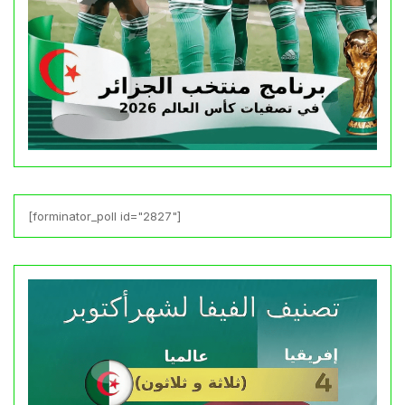
[forminator_poll id="2827"]