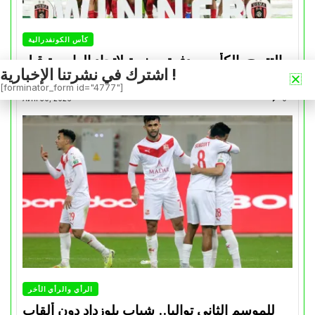
كأس الكونفدرالية
التتويج بالكأس.. دفعة معنوية لإتحاد العاصمة قبل
اشترك في نشرتنا الإخبارية !
موقعة الزمالك في نهائي الكونفدرالية
[forminator_form id="4777"]
Avril 30, 2026
0
الرأي والرأي الأخر
للموسم الثاني تواليا.. شباب بلوزداد دون ألقاب