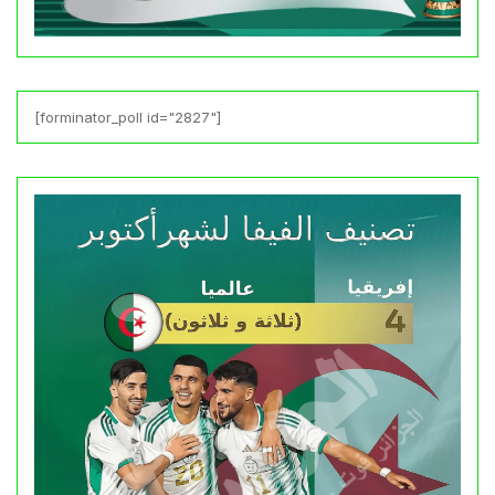
[forminator_poll id="2827"]