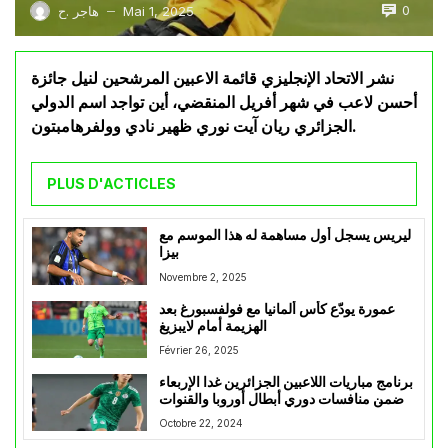
0
Mai 1, 2025
هاجر .ح
—
نشر الاتحاد الإنجليزي قائمة الاعبين المرشحين لنيل جائزة
أحسن لاعب في شهر أفريل المنقضي، أين تواجد اسم الدولي
الجزائري ريان آيت نوري ظهير نادي وولفرهامبتون.
PLUS D'ACTICLES
ليريس يسجل أول مساهمة له هذا الموسم مع
بيزا
Novembre 2, 2025
عمورة يودّع كأس ألمانيا مع فولفسبورغ بعد
الهزيمة أمام لايبزيغ
Février 26, 2025
برنامج مباريات اللاعبين الجزائرين غدا الإربعاء
ضمن منافسات دوري أبطال أوروبا والقنوات
الناقلة لها
Octobre 22, 2024