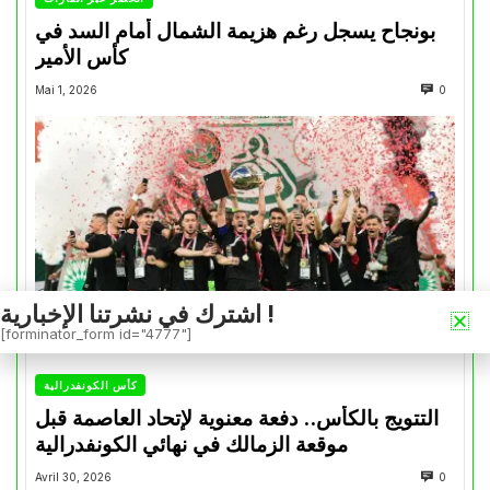
بونجاح يسجل رغم هزيمة الشمال أمام السد في
كأس الأمير
Mai 1, 2026
0
اشترك في نشرتنا الإخبارية !
[forminator_form id="4777"]
كأس الكونفدرالية
التتويج بالكأس.. دفعة معنوية لإتحاد العاصمة قبل
موقعة الزمالك في نهائي الكونفدرالية
Avril 30, 2026
0