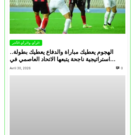
الرأي والرأي الأخر
الهجوم يعطيك مباراة والدفاع يعطيك بطولة..
استراتيجية ناجحة يتبعها الاتحاد العاصمي في
تتويجاته آخر السنوات
Avril 30, 2026
0