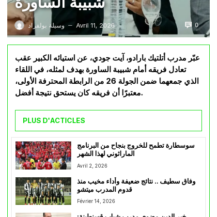
شبيبة الساورة
0
Avril 11, 2026
وسيلة بولفراد
—
عبّر مدرب أتلتيك بارادو، آيت جودي، عن استيائه الكبير عقب
تعادل فريقه أمام شبيبة الساورة بهدف لمثله، في اللقاء
الذي جمعهما ضمن الجولة 26 من الرابطة المحترفة الأولى،
معتبرًا أن فريقه كان يستحق نتيجة أفضل.
PLUS D'ACTICLES
سوسطارة تطمح للخروج بنجاح من البرنامج
الماراثوني لهذا الشهر
Avril 2, 2026
وفاق سطيف .. نتائج ضعيفة وأداء مخيب منذ
قدوم المدرب ميتشو
Février 14, 2026
خير الدين مضوي مدرب شباب قسنطينة: