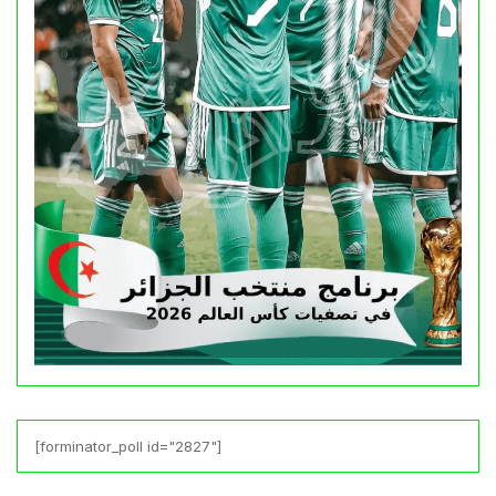
[forminator_poll id="2827"]