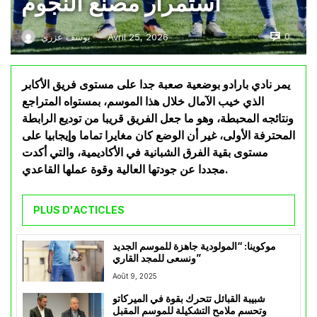
استمرار مصنع النجوم
0
Avril 25, 2026
يوسف عزري
—
يمر نادي بارادو بوضعية صعبة جدا على مستوى فريق الأكابر
الذي خيب الآمال خلال هذا الموسم، بمستواه المتراجع
ونتائجه المحبطة، وهو ما جعل الفريق قريبا من توديع الرابطة
المحترفة الأولى، غير أن الوضع كان مغايرا تماما وإيجابيا على
مستوى بقية الفرق الشبانية في الأكاديمية، والتي أكدت
مجددا عن جودتها العالية وقوة عملها القاعدي.
PLUS D'ACTICLES
موكوينا: “المولودية جاهزة للموسم الجديد
ونسعى للمجد القاري”
Août 9, 2025
شبيبة القبائل تتحرك بقوة في الميركاتو
وتحسم ملامح التشكيلة للموسم المقبل