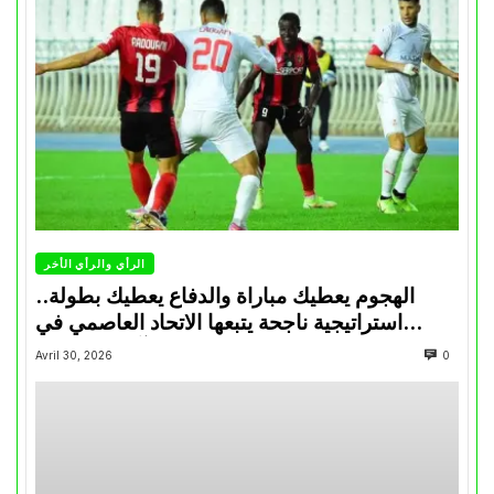
الرأي والرأي الأخر
الهجوم يعطيك مباراة والدفاع يعطيك بطولة..
استراتيجية ناجحة يتبعها الاتحاد العاصمي في
تتويجاته آخر السنوات
Avril 30, 2026
0