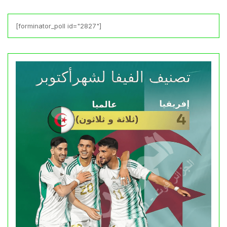
[forminator_poll id="2827"]