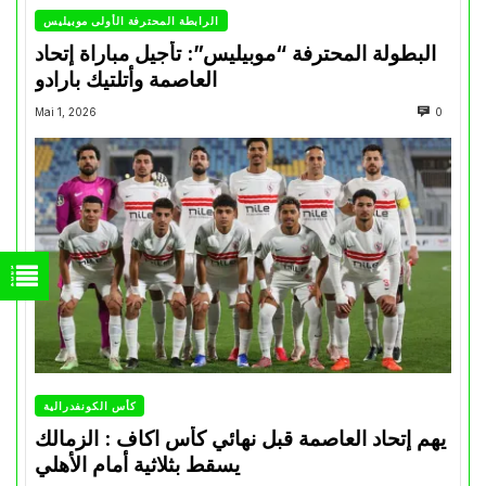
الرابطة المحترفة الأولى موبيليس
البطولة المحترفة “موبيليس”: تأجيل مباراة إتحاد
العاصمة وأتلتيك بارادو
Mai 1, 2026
0
كأس الكونفدرالية
يهم إتحاد العاصمة قبل نهائي كأس اكاف : الزمالك
يسقط بثلاثية أمام الأهلي