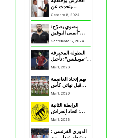
الحارس بوحلفاية
يتحدث عن
طموحاته مع
Octobre 8, 2024
المنتخب و شباب
قسنطينة
مضوي يصرّح:
“أتمنى التوفيق
لممثلي الكرة
Septembre 17, 2024
الجزائرية في
المسابقات القارية”
البطولة المحترفة
“موبيليس”: تأجيل
مباراة إتحاد
Mai 1, 2026
العاصمة وأتلتيك
بارادو
يهم إتحاد العاصمة
قبل نهائي كأس
اكاف : الزمالك
Mai 1, 2026
يسقط بثلاثية أمام
الأهلي
الرابطة الثانية
: اتحاد الحراش
يحسم التأهل إلى
Mai 1, 2026
“البلاي أوف”
الدوري الفرنسي :
استبعاد عبدلي من