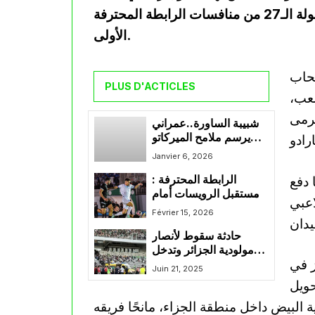
الذي جمعهما بملعب زكرياء المجدوب بالبيض، ضمن الجولة الـ27 من منافسات الرابطة المحترفة
الأولى.
صحاب
PLUS D'ACTICLES
لعب،
مرمى
شبيبة الساورة..عمراني
يرسم ملامح الميركاتو
الشتوي ويحدّد حاجيات
Janvier 6, 2026
الفريق
 دفع
الرابطة المحترفة :
مستقبل الرويسات أمام
اعبي
وفاق سطيف… مواجهة
Février 15, 2026
بطموحات متباينة
حادثة سقوط لأنصار
مولودية الجزائر وتدخل
 في
عاجل من الحماية المدنية
Juin 21, 2025
تحويل
لبيض داخل منطقة الجزاء، مانحًا فريقه