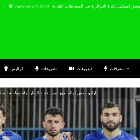
embre 17, 2024
متفرقات
فيديوهات
تصريحات
كواليس
بارادو ينعش آماله بفوز ثمين خارج الديار أمام مولدية الب