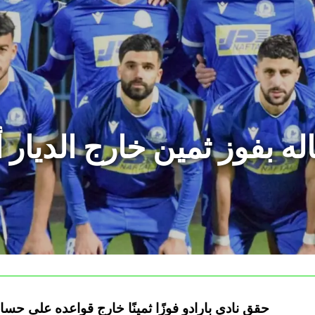
له بفوز ثمين خارج الديار 
حقق نادي بارادو فوزًا ثمينًا خارج قواعده على حس