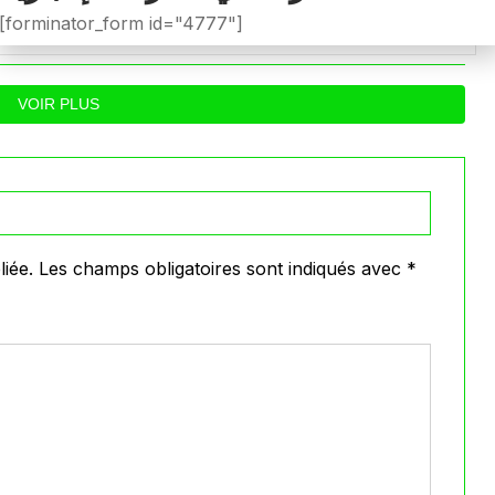
ويطالب بفتح تحقيق عاجل في
المدرب لسعد 
[forminator_form id="4777"]
تجاوزات أثّرت على نتائج
ب
0
0
026
Avril 29, 2026
الفريق
VOIR PLUS
iée.
Les champs obligatoires sont indiqués avec
*