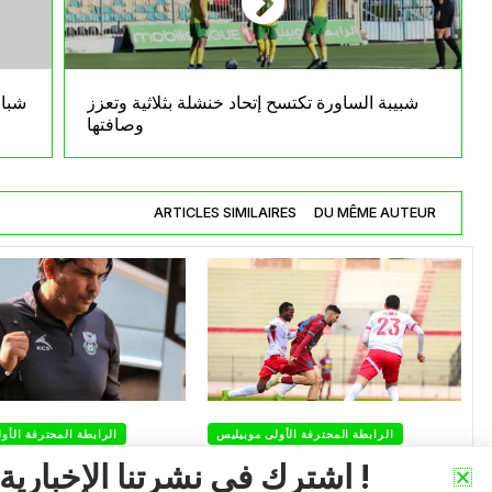
شبيبة الساورة تكتسح إتحاد خنشلة بثلاثية وتعزز
شباب
وصافتها
ARTICLES SIMILAIRES
DU MÊME AUTEUR
الرابطة المحترفة الأولى موبيليس
الرابطة المحترفة الأو
أولمبيك أقبو يندد بالتحكيم
شباب قسنطينة يف
اشترك في نشرتنا الإخبارية !