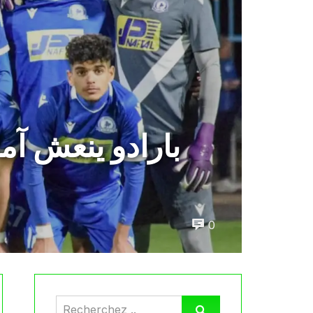
بارادو ينعش آما
0