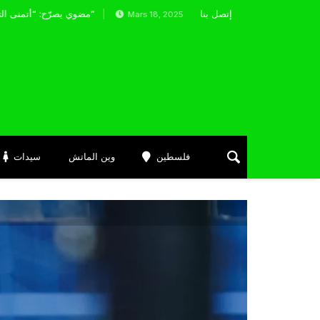
صهيب ناير: “تمثيل الجزائر حلم طفولتي”
إتصل بنا
مضوي يصرّح: “أتمنى التوفيق لممثلي الكرة الجزائرية في المسابقات القارية”
Mars 18, 2025
فلسطين
وين الماتش
سيدات