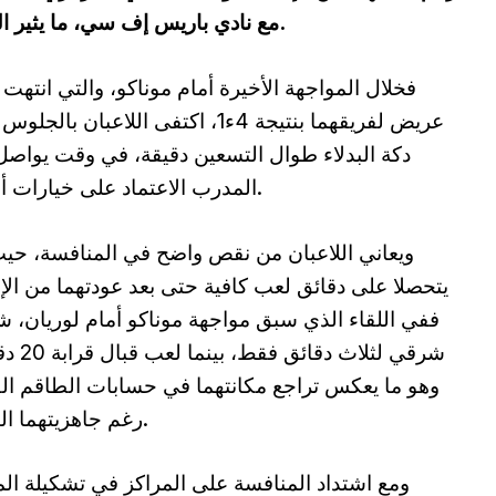
مع نادي باريس إف سي، ما يثير العديد من التساؤلات حول وضعيتهما الفنية.
فخلال المواجهة الأخيرة أمام موناكو، والتي انتهت 
عريض لفريقهما بنتيجة 4ء1، اكتفى اللاعبان بال
دكة البدلاء طوال التسعين دقيقة، في وقت يواصل
المدرب الاعتماد على خيارات أخرى.
ويعاني اللاعبان من نقص واضح في المنافسة، حي
يتحصلا على دقائق لعب كافية حتى بعد عودتهما من الإ
ففي اللقاء الذي سبق مواجهة موناكو أمام لوريان، 
شرقي لثلاث دقائق ف
وهو ما يعكس تراجع مكانتهما في حسابات الطاقم ال
رغم جاهزيتهما البدنية.
ومع اشتداد المنافسة على المراكز في تشكيلة ال