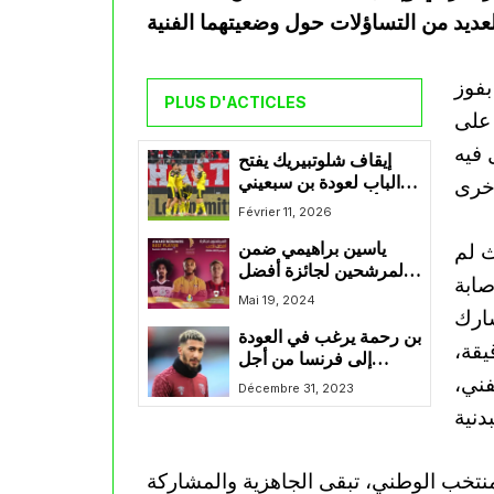
بفوز
PLUS D'ACTICLES
جلوس على
 فيه
إيقاف شلوتبيريك يفتح
الباب لعودة بن سبعيني
أساسيا مع دورتموند
Février 11, 2026
ث لم
ياسين براهيمي ضمن
المرشحين لجائزة أفضل
صابة
لاعب في هذا الموسم في
Mai 19, 2024
شارك
الدوري القطري
بن رحمة يرغب في العودة
قط، بينما لعب قبال قرابة 20 دقيقة،
إلى فرنسا من أجل
فني،
إستعادة مكانته في
Décembre 31, 2023
منتخب الجزائر
منتخب الوطني، تبقى الجاهزية والمشاركة