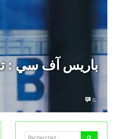
باريس آف سي : ت
0