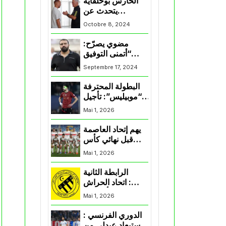
الحارس بوحلفاية
يتحدث عن
طموحاته مع
Octobre 8, 2024
المنتخب و شباب
قسنطينة
مضوي يصرّح:
“أتمنى التوفيق
لممثلي الكرة
Septembre 17, 2024
الجزائرية في
المسابقات القارية”
البطولة المحترفة
“موبيليس”: تأجيل
مباراة إتحاد
Mai 1, 2026
العاصمة وأتلتيك
بارادو
يهم إتحاد العاصمة
قبل نهائي كأس
اكاف : الزمالك
Mai 1, 2026
يسقط بثلاثية أمام
الأهلي
الرابطة الثانية
: اتحاد الحراش
يحسم التأهل إلى
Mai 1, 2026
“البلاي أوف”
الدوري الفرنسي :
استبعاد عبدلي من