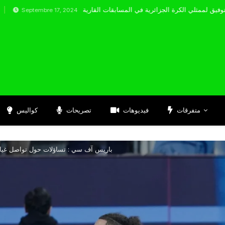
embre 17, 2024
متفرقات
فيديوهات
تصريحات
كواليس
باريس آف سي : تساؤلات حول تواصل غيا