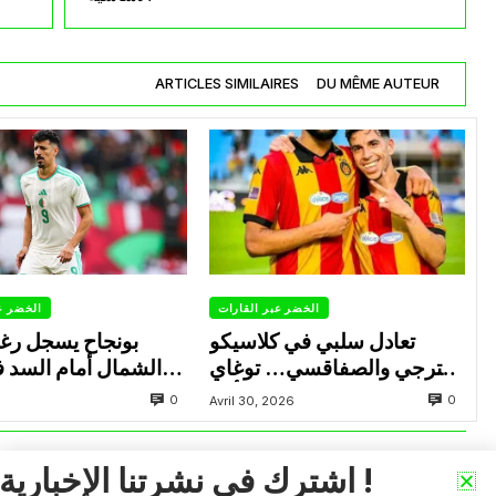
ARTICLES SIMILAIRES
DU MÊME AUTEUR
الخضر عبر القارات
الخضر ع
تعادل سلبي في كلاسيكو
بونجاح يسجل رغ
الترجي والصفاقسي… توغاي
الشمال أمام السد 
يهدر ركلة جزاء وبوعالية يتألق
0
0
Avril 30, 2026
اشترك في نشرتنا الإخبارية !
VOIR PLUS