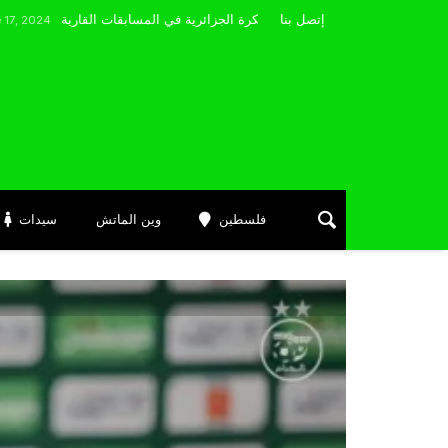
مضوي يصرّح: “أتمنى التوفيق لممثلي الكرة الجزائرية في المسابقات القارية”
إتصل بنا
فلسطين
وين الماتش
سيدات