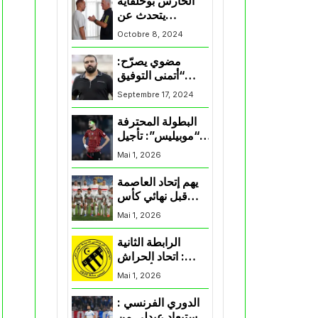
الحارس بوحلفاية
يتحدث عن
طموحاته مع
Octobre 8, 2024
المنتخب و شباب
قسنطينة
مضوي يصرّح:
“أتمنى التوفيق
لممثلي الكرة
Septembre 17, 2024
الجزائرية في
المسابقات القارية”
البطولة المحترفة
“موبيليس”: تأجيل
مباراة إتحاد
Mai 1, 2026
العاصمة وأتلتيك
بارادو
يهم إتحاد العاصمة
قبل نهائي كأس
اكاف : الزمالك
Mai 1, 2026
يسقط بثلاثية أمام
الأهلي
الرابطة الثانية
: اتحاد الحراش
يحسم التأهل إلى
Mai 1, 2026
“البلاي أوف”
الدوري الفرنسي :
استبعاد عبدلي من