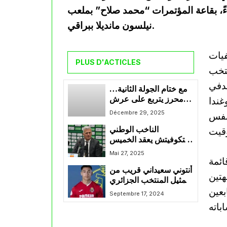
اعة الثالثة مساءً، بقاعة المؤتمرات “محمد صلاح” بملعب
نيلسون مانديلا ببراقي.
فيات
PLUS D'ACTICLES
ل المنتخب
يلود هدفي
مع ختام الجولة الثانية…
محرز يتربع على عرش
ب أوغندا
هدافي الكان
Décembre 29, 2025
 نفس
الناخب الوطني
بيتكوفيتش يعقد الخميس
مؤتمرا صحفيا
Mai 27, 2025
ئمة
أنتوني سعيداني قريب من
هتين
تمثيل المنتخب الجزائري
بعين
لتعزيز صفوف “الخضر”
Septembre 17, 2024