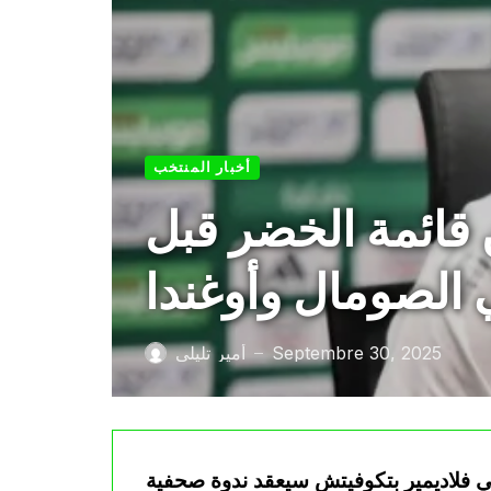
أخبار المنتخب
قائمة الخضر قبل
الصومال وأوغندا
Septembre 30, 2025
أمير تليلي
—
طني فلاديمير بتكوفيتش سيعقد ندوة صحفية