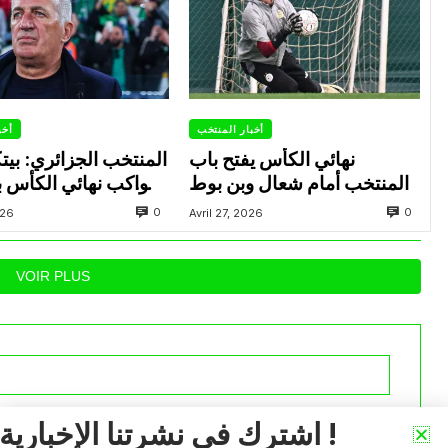
أخبار المنتخب
أخب
نهائي الكأس يفتح باب
المنتخب الجزائري: بي
المنتخب أمام شعال وبن بوط
يواكب نهائي الكأس بي
العاصمة وشباب بلوزد
0
0
026
Avril 27, 2026
عدة لاعبين تحت
VOIR PLUS
iée.
Les champs obligatoires sont indiqués avec
*
اشترك في نشرتنا الإخبارية !