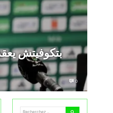
بتكوفيتش يعق
0