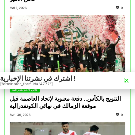
Mai 1, 2026
0
اشترك في نشرتنا الإخبارية !
[forminator_form id="4777"]
كأس الكونفدرالية
التتويج بالكأس.. دفعة معنوية لإتحاد العاصمة قبل
موقعة الزمالك في نهائي الكونفدرالية
Avril 30, 2026
0