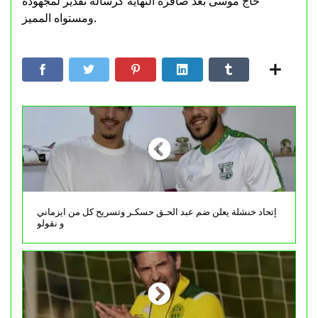
حاج موسى بعد صافرة النهاية كرسالة تقدير لمجهوده
ومستواه المميز.
إتحاد خنشلة يعلن ضم عبد الحـق حسكـر وتسريح كل من ايزماني
و نقولو