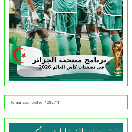
[forminator_poll id="2827"]