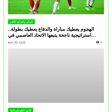
الرأي والرأي الأخر
الهجوم يعطيك مباراة والدفاع يعطيك بطولة..
استراتيجية ناجحة يتبعها الاتحاد العاصمي في
تتويجاته آخر السنوات
Avril 30, 2026
0
كأس الكونفدرالية