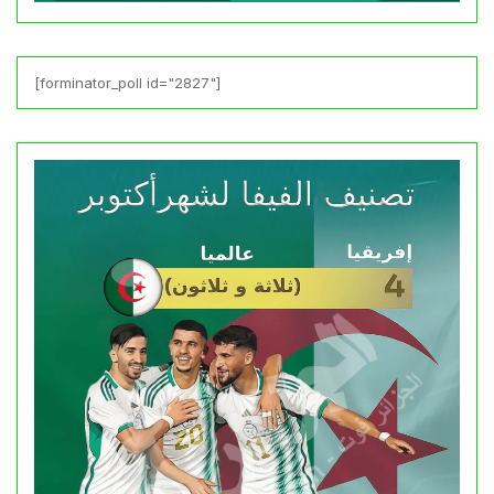
[forminator_poll id="2827"]