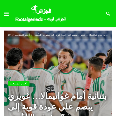
بثنائية أمام غواتيمالا… غويري يبصم على عودة قوية إلى صفوف “الخُضر”
أخبار المنتخب
أخبار المنتخب
بثنائية أمام غواتيمالا… غويري
يبصم على عودة قوية إلى