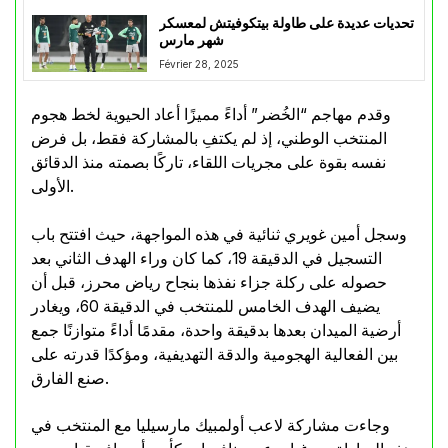
تحديات عديدة على طاولة بيتكوفيتش لمعسكر
شهر مارس
Février 28, 2025
وقدم مهاجم “الخُضر” أداءً مميزًا أعاد الحيوية لخط هجوم
المنتخب الوطني، إذ لم يكتفِ بالمشاركة فقط، بل فرض
نفسه بقوة على مجريات اللقاء، تاركًا بصمته منذ الدقائق
الأولى.
وسجل أمين غويري ثنائية في هذه المواجهة، حيث افتتح باب
التسجيل في الدقيقة 19، كما كان وراء الهدف الثاني بعد
حصوله على ركلة جزاء نفذها بنجاح رياض محرز، قبل أن
يضيف الهدف الخامس للمنتخب في الدقيقة 60، ويغادر
أرضية الميدان بعدها بدقيقة واحدة، مقدمًا أداءً متوازنًا جمع
بين الفعالية الهجومية والدقة التهديفية، ومؤكدًا قدرته على
صنع الفارق.
وجاءت مشاركة لاعب أولمبيك مارسيليا مع المنتخب في