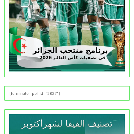
[forminator_poll id="2827"]