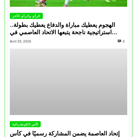
الرأي والرأي الأخر
الهجوم يعطيك مباراة والدفاع يعطيك بطولة..
استراتيجية ناجحة يتبعها الاتحاد العاصمي في
تتويجاته آخر السنوات
Avril 30, 2026
0
كأس الكونفدرالية
إتحاد العاصمة يضمن المشاركة رسميًا في كأس