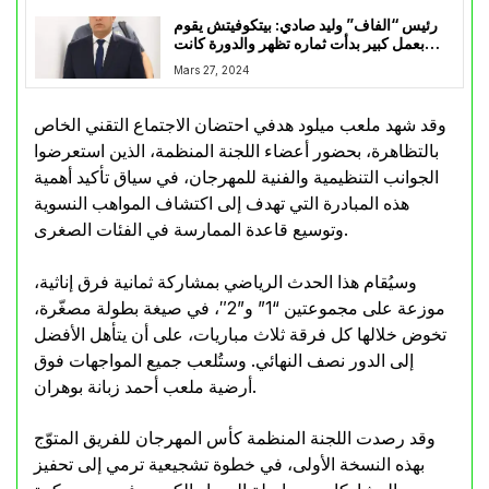
رئيس “الفاف” وليد صادي: بيتكوفيتش يقوم
بعمل كبير بدأت ثماره تظهر والدورة كانت
ناجحة تنظيميا
Mars 27, 2024
وقد شهد ملعب ميلود هدفي احتضان الاجتماع التقني الخاص
بالتظاهرة، بحضور أعضاء اللجنة المنظمة، الذين استعرضوا
الجوانب التنظيمية والفنية للمهرجان، في سياق تأكيد أهمية
هذه المبادرة التي تهدف إلى اكتشاف المواهب النسوية
وتوسيع قاعدة الممارسة في الفئات الصغرى.
وسيُقام هذا الحدث الرياضي بمشاركة ثمانية فرق إناثية،
موزعة على مجموعتين “1” و”2″، في صيغة بطولة مصغّرة،
تخوض خلالها كل فرقة ثلاث مباريات، على أن يتأهل الأفضل
إلى الدور نصف النهائي. وستُلعب جميع المواجهات فوق
أرضية ملعب أحمد زبانة بوهران.
وقد رصدت اللجنة المنظمة كأس المهرجان للفريق المتوّج
بهذه النسخة الأولى، في خطوة تشجيعية ترمي إلى تحفيز