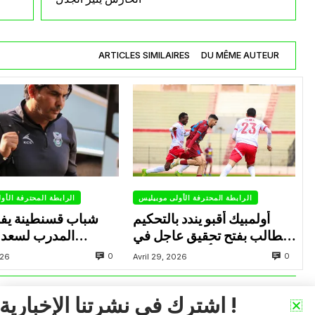
ARTICLES SIMILAIRES
DU MÊME AUTEUR
الرابطة المحترفة الأولى موبيليس
الرابطة المحترفة الأو
أولمبيك أقبو يندد بالتحكيم
شباب قسنطينة يف
ويطالب بفتح تحقيق عاجل في
المدرب لسعد 
تجاوزات أثّرت على نتائج
ب
0
0
026
Avril 29, 2026
الفريق
اشترك في نشرتنا الإخبارية !
VOIR PLUS