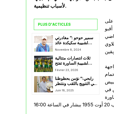
لأسباب تنظيمية.
ين على
PLUS D'ACTICLES
 أقبو
ياضي
سمير حوحو :” مغادرتي
لشبيبة سكيكدة عائد
اوي
لأسباب شخصية”
Novembre 8, 2024
ثلاث انتصارات متتالية
لشبيبة الساورة تفتح
مواجهة
أبواب البوديوم
Février 23, 2026
حمام
رابحي:” نؤمن بحظوظنا
ية البيض
في التتويج باللقب ونتتظر
 في
موعد النهائي”
Juin 18, 2025
اورة