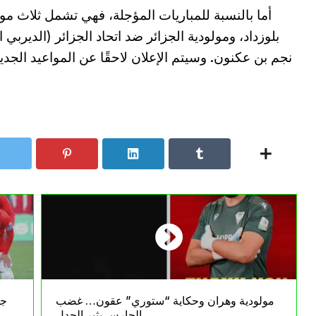
أما بالنسبة للمباريات المؤجلة، فهي تشمل ثلاث م
بلوزداد، ومولودية الجزائر ضد اتحاد الجزائر (الديربي
نجم بن عكنون. وسيتم الإعلان لاحقًا عن المواعيد الجد
مولودية وهران وحكاية “ستوري” عقون… غضب
جم
الحارس يثير الجدل