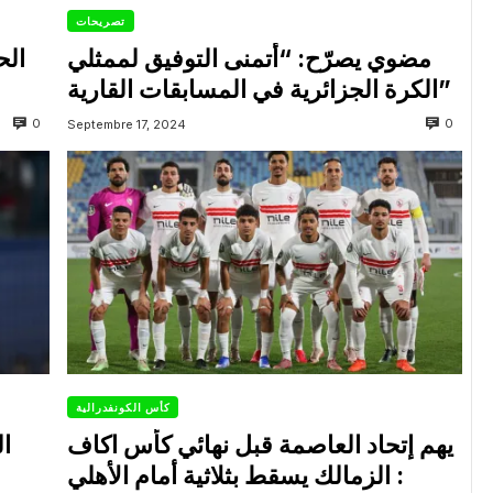
تصريحات
مضوي يصرّح: “أتمنى التوفيق لممثلي
الح
الكرة الجزائرية في المسابقات القارية”
0
0
Septembre 17, 2024
كأس الكونفدرالية
يهم إتحاد العاصمة قبل نهائي كأس اكاف
ال
: الزمالك يسقط بثلاثية أمام الأهلي