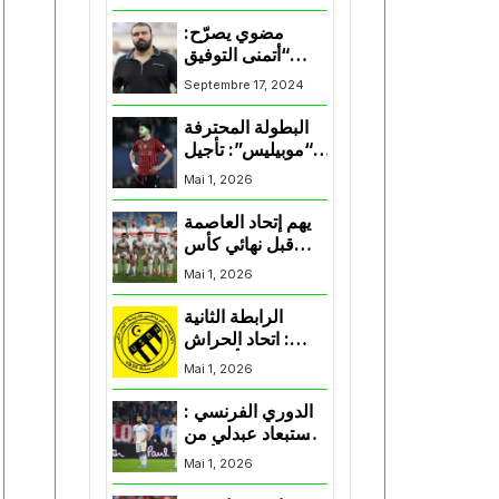
المنتخب و شباب
قسنطينة
مضوي يصرّح:
“أتمنى التوفيق
لممثلي الكرة
Septembre 17, 2024
الجزائرية في
المسابقات القارية”
البطولة المحترفة
“موبيليس”: تأجيل
مباراة إتحاد
Mai 1, 2026
العاصمة وأتلتيك
بارادو
يهم إتحاد العاصمة
قبل نهائي كأس
اكاف : الزمالك
Mai 1, 2026
يسقط بثلاثية أمام
الأهلي
الرابطة الثانية
: اتحاد الحراش
يحسم التأهل إلى
Mai 1, 2026
“البلاي أوف”
الدوري الفرنسي :
استبعاد عبدلي من
قائمة مرسيليا أمام
Mai 1, 2026
نانت