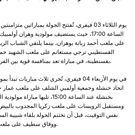
يوم الثلاثاء 03 فيفري، تُفتتح الجولة بمباراتين متزامنت
الساعة 17:00، حيث يستضيف مولودية وهران أولمبيك
على ملعب أحمد زبانة بوهران، بينما يلتقي الشباب الر
القسنطيني ترجي مستغانم على ملعب الشهيد حمل
بقسنطينة، في مباراة تعد بمنافسة قوية بين الفريقين.
في يوم الأربعاء 04 فيفري، تُجرى ثلاث مباريات تبدأ ب
اتحاد خنشلة وجمعية أولمبي الشلف على ملعب عمار 
بخنشلة عند الساعة 15:00، تليها مباراة مولود
ومستقبل الرويسات على ملعب زكريا المجدوب بالبيض
نفس التوقيت، قبل أن تختتم الجولة بلقاء شبيبة الس
ووفاق سطيف على ملعب 20 أوت 1955 ببشار في الساعة 16:00.