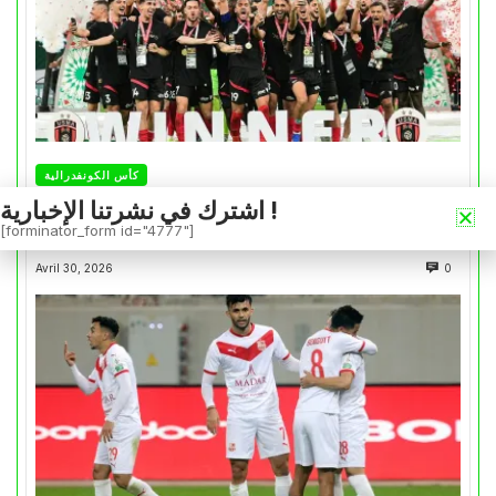
كأس الكونفدرالية
التتويج بالكأس.. دفعة معنوية لإتحاد العاصمة قبل
اشترك في نشرتنا الإخبارية !
[forminator_form id="4777"]
موقعة الزمالك في نهائي الكونفدرالية
Avril 30, 2026
0