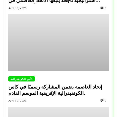
استراتيجية ناجحة يتبعها الاتحاد العاصمي في
تتويجاته آخر السنوات
Avril 30, 2026
0
كأس الكونفدرالية
إتحاد العاصمة يضمن المشاركة رسميًا في كأس
الكونفيدرالية الإفريقية الموسم القادم.
Avril 30, 2026
0