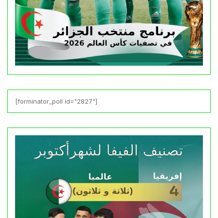
[forminator_poll id="2827"]