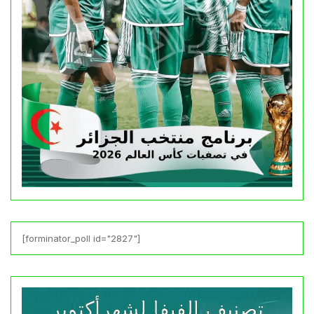
[forminator_poll id="2827"]