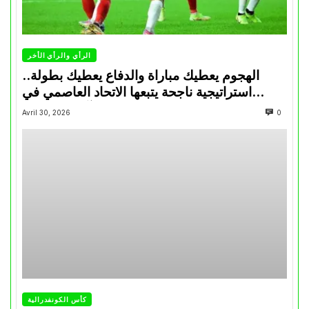
الرأي والرأي الأخر
الهجوم يعطيك مباراة والدفاع يعطيك بطولة..
استراتيجية ناجحة يتبعها الاتحاد العاصمي في
تتويجاته آخر السنوات
Avril 30, 2026
0
كأس الكونفدرالية