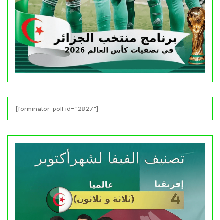
[forminator_poll id="2827"]