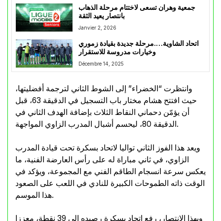
جمعية وهران تسعى لاختتام مرحلة الذهاب
بانتصار يعيد الثقة
Janvier 2, 2026
اتحاد الشاوية….مرحلة جديدة بقيادة زموري
وخيارات مدروسة للاستقرار
Décembre 14, 2025
وانتظرت “الخضراء” إلى الشوط الثاني لترجمة أفضليتها،
حيث افتتح هشام مختار باب التسجيل في الدقيقة 63، قبل
أن يؤمّن دحماني النقاط الثلاث بإضافة الهدف الثاني في
الدقيقة 80، ليحسم أشبال المدرب الزاوي المواجهة.
ويعد هذا الفوز الثاني تواليا لاتحاد بسكرة تحت قيادة المدرب
الزاوي، في ثاني مباراة له على رأس العارضة الفنية، ما
يعكس سرعة انسجام الطاقم الفني مع المجموعة، ويؤكد في
الوقت ذاته الطموحات الكبيرة للنادي في اللعب على الصعود
هذا الموسم.
وبهذا الانتصار، رفع اتحاد بسكرة رصيده إلى 39 نقطة، معززا