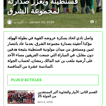
قسنطينة ويعزّز صدارته
لمجموعة الشرق
0
Janvier 25, 2026
أكرم ب
—
واصل نادي اتحاد بسكرة عروضه القوية في بطولة الهواة،
مؤكدا أحقيته بصدارة مجموعة الشرق، بعدما عاد بانتصار
ثمين ومستحق من ميدان مولودية قسنطينة بنتيجة هدفين
دون مقابل، في المباراة التي جمعت الفريقين مساء الأحد
على أرضية ملعب بن عبد المالك رمضان، لحساب الجولة
السادسة عشرة من المنافسة.
PLUS D'ACTICLES
القسم الثاني: الأبيار والشاوية أكبر المستفدين
من الجولة 25
Avril 4, 2026