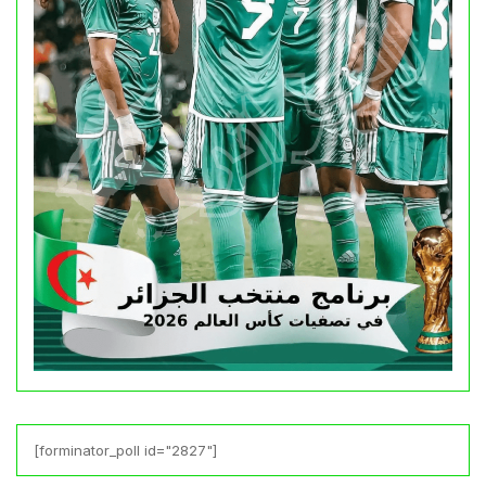
[forminator_poll id="2827"]