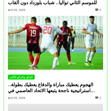
للموسم الثاني تواليا.. شباب بلوزداد دون ألقاب
Avril 30, 2026
0
الرأي والرأي الأخر
الهجوم يعطيك مباراة والدفاع يعطيك بطولة..
استراتيجية ناجحة يتبعها الاتحاد العاصمي في
تتويجاته آخر السنوات
Avril 30, 2026
0