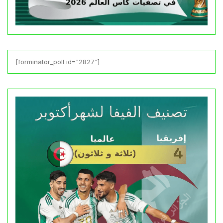
[forminator_poll id="2827"]