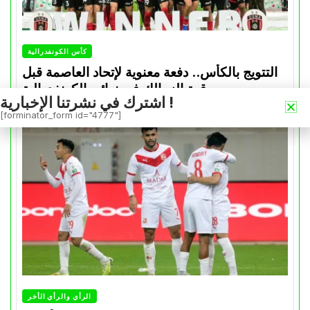
كأس الكونفدرالية
التتويج بالكأس.. دفعة معنوية لإتحاد العاصمة قبل
موقعة الزمالك في نهائي الكونفدرالية
اشترك في نشرتنا الإخبارية !
Avril 30, 2026
0
[forminator_form id="4777"]
الرأي والرأي الأخر