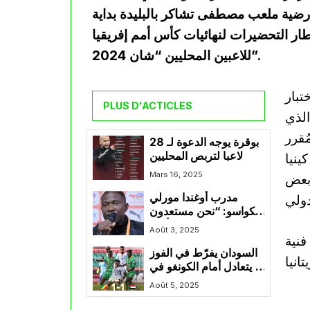
 أرضية ملعب مصطفى تشاكر بالبليدة بداية
ار التحضيرات لنهائيات كأس أمم إفريقيا
للاعبين المحليين “شان 2024”.
تبار
PLUS D'ACTICLES
الذي
ُقرر
بوقرة يوجه الدعوة لـ 28
لاعبا لتربص المحليين
نيا، كينيا
Mars 16, 2025
 بعض
مدرب أوغندا مورلي
بايكواسو: “نحن مستعدون
لصناعة التاريخ أمام
Août 3, 2025
فنية
الجزائر”
السودان يفرّط في الفوز
ويتعادل أمام الكونغو في
افتتاح مشواره بـ”شان
Août 5, 2025
2024″