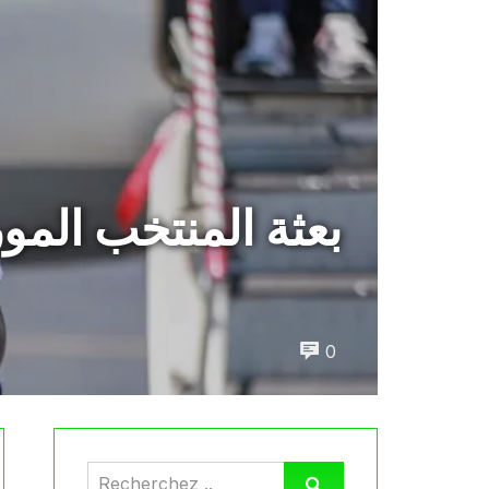
بعثة المنتخب المو
0