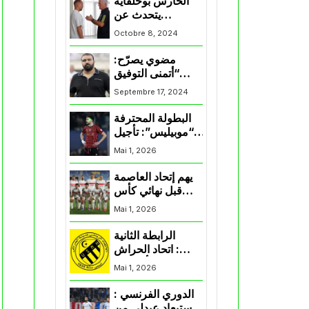
الحارس بوحلفاية
يتحدث عن
طموحاته مع
Octobre 8, 2024
المنتخب و شباب
قسنطينة
مضوي يصرّح:
“أتمنى التوفيق
لممثلي الكرة
Septembre 17, 2024
الجزائرية في
المسابقات القارية”
البطولة المحترفة
“موبيليس”: تأجيل
مباراة إتحاد
Mai 1, 2026
العاصمة وأتلتيك
بارادو
يهم إتحاد العاصمة
قبل نهائي كأس
اكاف : الزمالك
Mai 1, 2026
يسقط بثلاثية أمام
الأهلي
الرابطة الثانية
: اتحاد الحراش
يحسم التأهل إلى
Mai 1, 2026
“البلاي أوف”
الدوري الفرنسي :
استبعاد عبدلي من