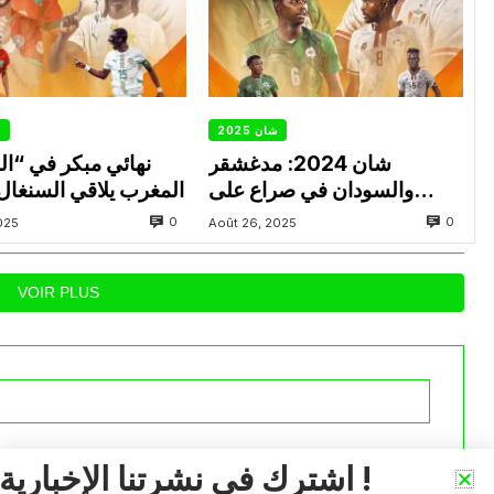
شان 2025
ش
شان 2024: مدغشقر
نهائي مبكر في “ا
والسودان في صراع على
المغرب يلاقي السنغال ب
بطاقة النهائي
0
0
025
Août 26, 2025
VOIR PLUS
iée.
Les champs obligatoires sont indiqués avec
*
اشترك في نشرتنا الإخبارية !