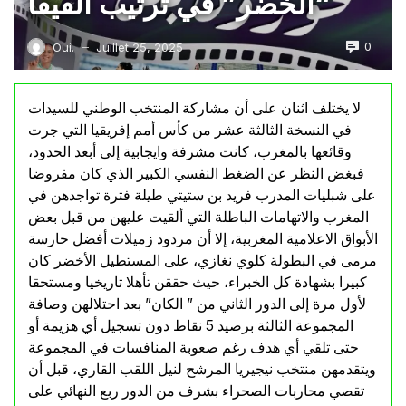
“الخضر” في ترتيب الفيفا
0
Oui.
Juillet 25, 2025
—
لا يختلف اثنان على أن مشاركة المنتخب الوطني للسيدات
في النسخة الثالثة عشر من كأس أمم إفريقيا التي جرت
وقائعها بالمغرب، كانت مشرفة وايجابية إلى أبعد الحدود،
فبغض النظر عن الضغط النفسي الكبير الذي كان مفروضا
على شبليات المدرب فريد بن ستيتي طيلة فترة تواجدهن في
المغرب والاتهامات الباطلة التي ألقيت عليهن من قبل بعض
الأبواق الاعلامية المغربية، إلا أن مردود زميلات أفضل حارسة
مرمى في البطولة كلوي نغازي، على المستطيل الأخضر كان
كبيرا بشهادة كل الخبراء، حيث حققن تأهلا تاريخيا ومستحقا
لأول مرة إلى الدور الثاني من ” الكان” بعد احتلالهن وصافة
المجموعة الثالثة برصيد 5 نقاط دون تسجيل أي هزيمة أو
حتى تلقي أي هدف رغم صعوبة المنافسات في المجموعة
ويتقدمهن منتخب نيجيريا المرشح لنيل اللقب القاري، قبل أن
تقصي محاربات الصحراء بشرف من الدور ربع النهائي على