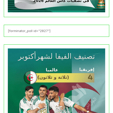
[forminator_poll id="2827"]