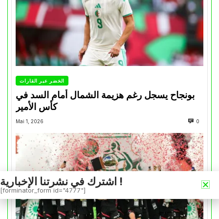
الخضر عبر القارات
بونجاح يسجل رغم هزيمة الشمال أمام السد في
كأس الأمير
Mai 1, 2026
0
اشترك في نشرتنا الإخبارية !
[forminator_form id="4777"]