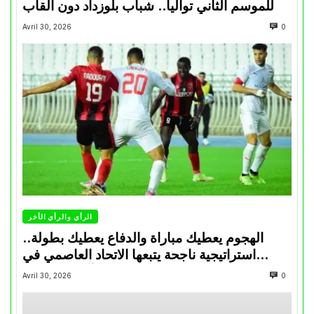
للموسم الثاني تواليا.. شباب بلوزداد دون ألقاب
Avril 30, 2026
0
الرأي والرأي الأخر
الهجوم يعطيك مباراة والدفاع يعطيك بطولة..
استراتيجية ناجحة يتبعها الاتحاد العاصمي في
تتويجاته آخر السنوات
Avril 30, 2026
0