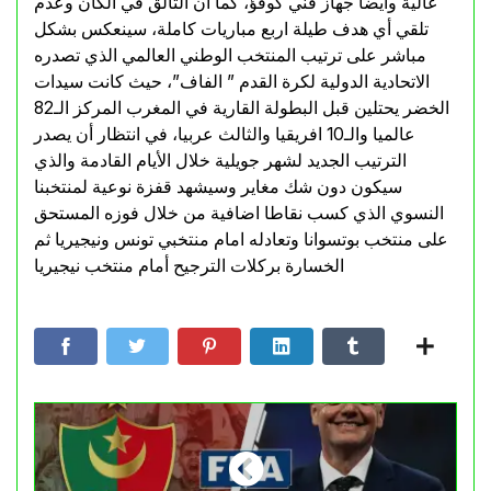
عالية وايضا جهاز فني كوفؤ، كما أن التألق في الكان وعدم
تلقي أي هدف طيلة اربع مباريات كاملة، سينعكس بشكل
مباشر على ترتيب المنتخب الوطني العالمي الذي تصدره
الاتحادية الدولية لكرة القدم ” الفاف”، حيث كانت سيدات
الخضر يحتلين قبل البطولة القارية في المغرب المركز الـ82
عالميا والـ10 افريقيا والثالث عربيا، في انتظار أن يصدر
الترتيب الجديد لشهر جويلية خلال الأيام القادمة والذي
سيكون دون شك مغاير وسيشهد قفزة نوعية لمنتخبنا
النسوي الذي كسب نقاطا اضافية من خلال فوزه المستحق
على منتخب بوتسوانا وتعادله امام منتخبي تونس ونيجيريا ثم
الخسارة بركلات الترجيح أمام منتخب نيجيريا