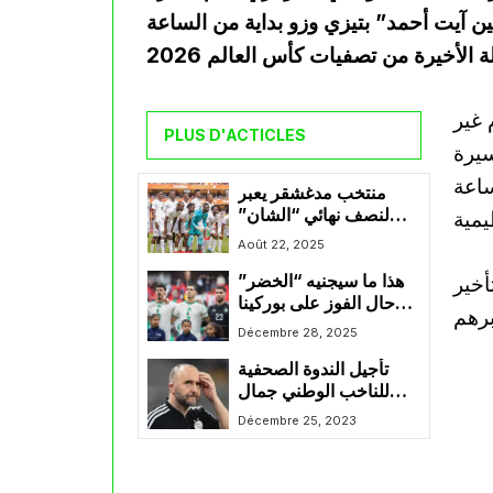
ين آيت أحمد” بتيزي وزو بداية من الساعة
 غير
PLUS D'ACTICLES
سيرة
ساعة
منتخب مدغشقر يعبر
لنصف نهائي “الشان”
وينتظر منافسه من مباراة
Août 22, 2025
الجزائر – السودان
أخير
هذا ما سيجنيه “الخضر”
حال الفوز على بوركينا
فاسو
Décembre 28, 2025
تأجيل الندوة الصحفية
للناخب الوطني جمال
بلماضي
Décembre 25, 2023