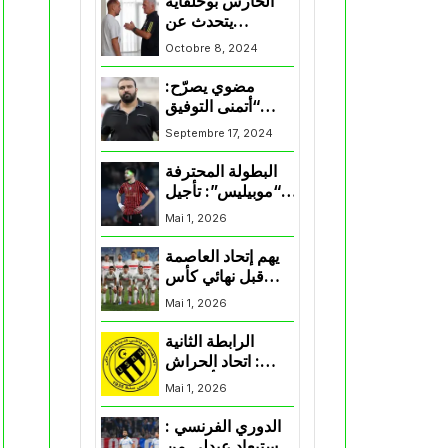
الحارس بوحلفاية
يتحدث عن
طموحاته مع
Octobre 8, 2024
المنتخب و شباب
قسنطينة
مضوي يصرّح:
“أتمنى التوفيق
لممثلي الكرة
Septembre 17, 2024
الجزائرية في
المسابقات القارية”
البطولة المحترفة
“موبيليس”: تأجيل
مباراة إتحاد
Mai 1, 2026
العاصمة وأتلتيك
بارادو
يهم إتحاد العاصمة
قبل نهائي كأس
اكاف : الزمالك
Mai 1, 2026
يسقط بثلاثية أمام
الأهلي
الرابطة الثانية
: اتحاد الحراش
يحسم التأهل إلى
Mai 1, 2026
“البلاي أوف”
الدوري الفرنسي :
استبعاد عبدلي من