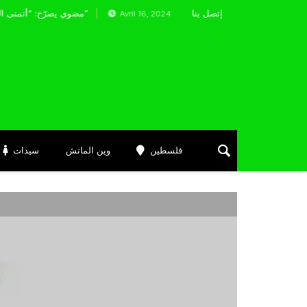
إتصل بنا
رادو يفرض التعادل الإيجابي على شباب بلوزداد
مضوي يصرّح: “أتمنى التوفيق لممثلي الكرة الجزائرية في المسابقات القارية”
Avril 16, 2024
فلسطين
وين الماتش
سيدات