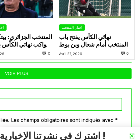
أخبار المنتخب
أخب
نهائي الكأس يفتح باب
المنتخب الجزائري: بي
المنتخب أمام شعال وبن بوط
يواكب نهائي الكأس بي
العاصمة وشباب بلوزد
0
0
026
Avril 27, 2026
عدة لاعبين تحت
VOIR PLUS
iée.
Les champs obligatoires sont indiqués avec
*
اشترك في نشرتنا الإخبارية !