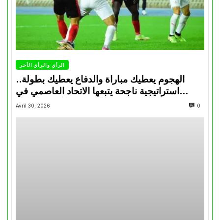
الرأي والرأي الأخر
الهجوم يعطيك مباراة والدفاع يعطيك بطولة..
استراتيجية ناجحة يتبعها الاتحاد العاصمي في
تتويجاته آخر السنوات
Avril 30, 2026
0