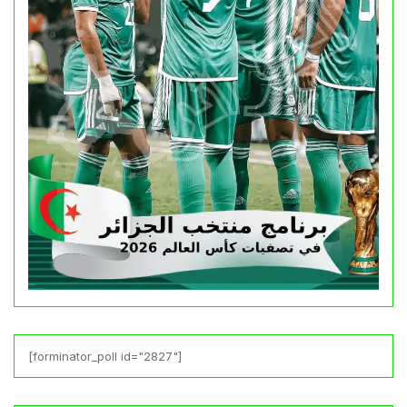
[forminator_poll id="2827"]