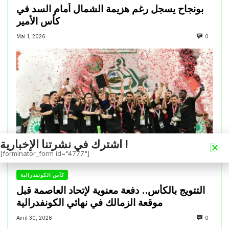
بونجاح يسجل رغم هزيمة الشمال أمام السد في
كأس الأمير
Mai 1, 2026
0
اشترك في نشرتنا الإخبارية !
[forminator_form id="4777"]
كأس الكونفدرالية
التتويج بالكأس.. دفعة معنوية لإتحاد العاصمة قبل
موقعة الزمالك في نهائي الكونفدرالية
Avril 30, 2026
0