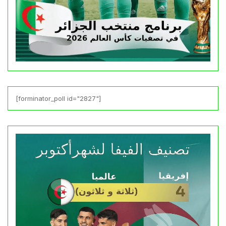
[forminator_poll id="2827"]