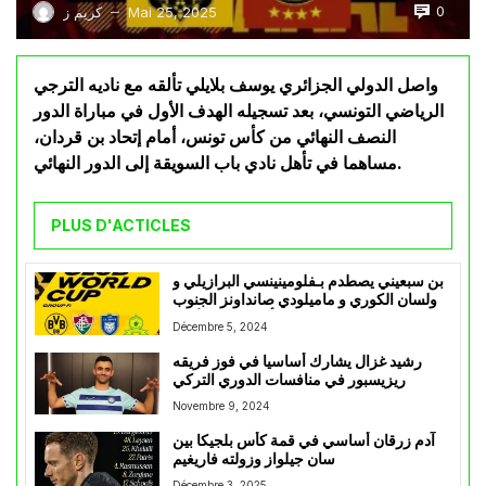
0
Mai 25, 2025
كريم ز
—
واصل الدولي الجزائري يوسف بلايلي تألقه مع ناديه الترجي
الرياضي التونسي، بعد تسجيله الهدف الأول في مباراة الدور
النصف النهائي من كأس تونس، أمام إتحاد بن قردان،
مساهما في تأهل نادي باب السويقة إلى الدور النهائي.
PLUS D'ACTICLES
بن سبعيني يصطدم بـفلومينينسي البرازيلي و
أولسان الكوري و ماميلودي صانداونز الجنوب
إفريقي في كأس العالم للأندية
Décembre 5, 2024
رشيد غزال يشارك أساسيا في فوز فريقه
ريزيسبور في منافسات الدوري التركي
Novembre 9, 2024
آدم زرقان أساسي في قمة كأس بلجيكا بين
سان جيلواز وزولته فاريغيم
Décembre 3, 2025