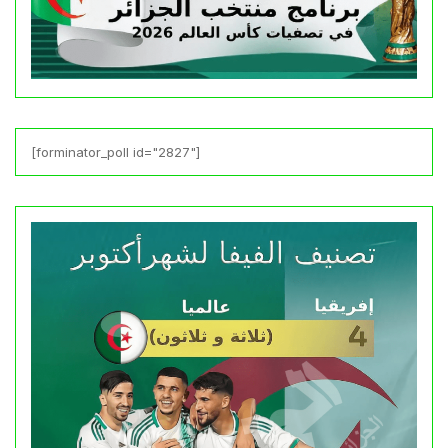
[forminator_poll id="2827"]