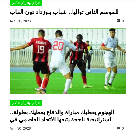
الرأي والرأي الأخر
للموسم الثاني تواليا.. شباب بلوزداد دون ألقاب
Avril 30, 2026
0
الرأي والرأي الأخر
الهجوم يعطيك مباراة والدفاع يعطيك بطولة..
استراتيجية ناجحة يتبعها الاتحاد العاصمي في
تتويجاته آخر السنوات
Avril 30, 2026
0