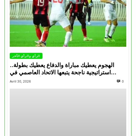
الرأي والرأي الأخر
الهجوم يعطيك مباراة والدفاع يعطيك بطولة..
استراتيجية ناجحة يتبعها الاتحاد العاصمي في
تتويجاته آخر السنوات
Avril 30, 2026
0