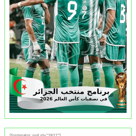
[forminator_poll id="2827"]