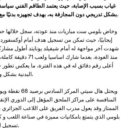
غياب بسبب الإصابة، حيث يعتمد الطاقم الفني سياسة 
بشكل تدريجي دون المجازفة به، بهدف تجهيزه بدنيًا مع دخول الفريق مرحلة الحسم من الموسم.
وخاض بلومي ست مباريات منذ عودته، سجل خلالها حض
إيجابيًا، حيث تمكن من تسجيل هدف أمام أوكسفورد،
شهدت آخر مواجهة له أمام شيفيلد يونايتد أطول مشارك
منذ العودة، بعدما شارك اساسيا ولعب 71 دق
أعلى رقم دقائق له في هذه الفترة، ما يعكس تطور ح
البدنية بشكل واضح.
ويحتل هال سيتي المركز السادس برصي
المنافسة على مراكز الملحق المؤهل إلى الدوري الإنق
الممتاز وقد يعول مدرب الفريق على اللاعب الجزائري 
بلومي الذي يتمتع بامكانيات مميزة في صناعة اللعب و 
تسجيل الاهداف في ما تبقى من الموسم الرياضي.