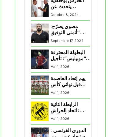
الحارس بوحلفاية
يتحدث عن
طموحاته مع
Octobre 8, 2024
المنتخب و شباب
قسنطينة
مضوي يصرّح:
“أتمنى التوفيق
لممثلي الكرة
Septembre 17, 2024
الجزائرية في
المسابقات القارية”
البطولة المحترفة
“موبيليس”: تأجيل
مباراة إتحاد
Mai 1, 2026
العاصمة وأتلتيك
بارادو
يهم إتحاد العاصمة
قبل نهائي كأس
اكاف : الزمالك
Mai 1, 2026
يسقط بثلاثية أمام
الأهلي
الرابطة الثانية
: اتحاد الحراش
يحسم التأهل إلى
Mai 1, 2026
“البلاي أوف”
الدوري الفرنسي :
استبعاد عبدلي من