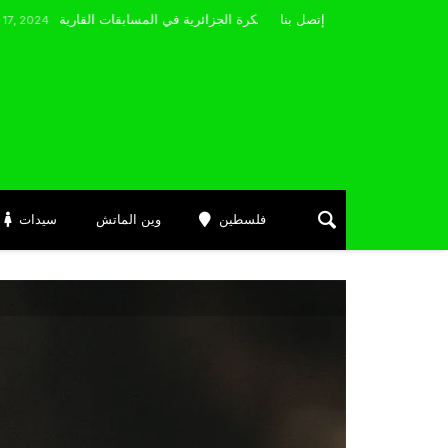
مضوي يصرّح: “أتمنى التوفيق لممثلي الكرة الجزائرية في المسابقات القارية”
إتصل بنا
فلسطين
وين الماتش
سيدات