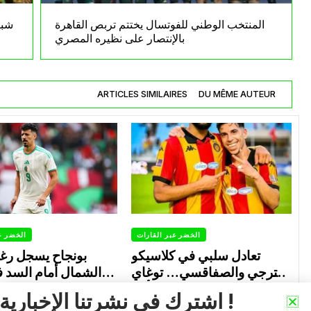
المنتخب الوطني للفوتسال يختتم تربص القاهرة
شبي
بالإنتصار على نظيره المصري
ARTICLES SIMILAIRES
DU MÊME AUTEUR
الخضر عبر القارات
الخضر ع
تعادل سلبي في كلاسيكو
بونجاح يسجل رغ
الترجي والصفاقسي… توغاي
الشمال أمام السد 
يهدر ركلة جزاء وبوعالية يتألق
0
0
Avril 30, 2026
اشترك في نشرتنا الإخبارية !