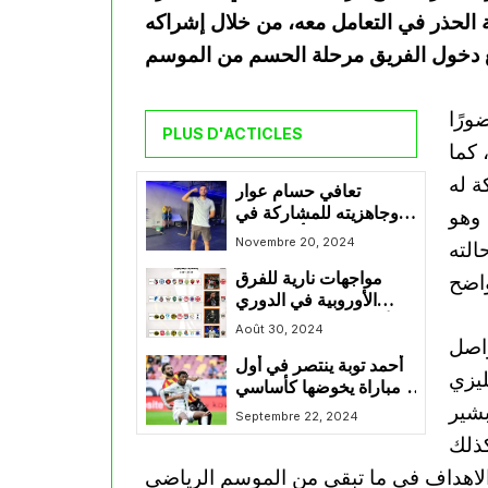
الحذر في التعامل معه، من خلال إشراكه
ورًا
PLUS D'ACTICLES
 كما
ة له
تعافي حسام عوار
وجاهزيته للمشاركة في
يقة كاملة، وهو
مباراة الاتحاد أمام الفتح
Novembre 20, 2024
الته
مواجهات نارية للفرق
الأوروبية في الدوري
الأوروبي 2024-2025:
Août 30, 2024
د 68 نقطة ويواصل
حضور جزائري مميز في
أحمد توبة ينتصر في أول
الفرق المتنافسة
ليزي
مباراة يخوضها كأساسي
بشير
مع نادي ميشيلين
Septembre 22, 2024
كذلك