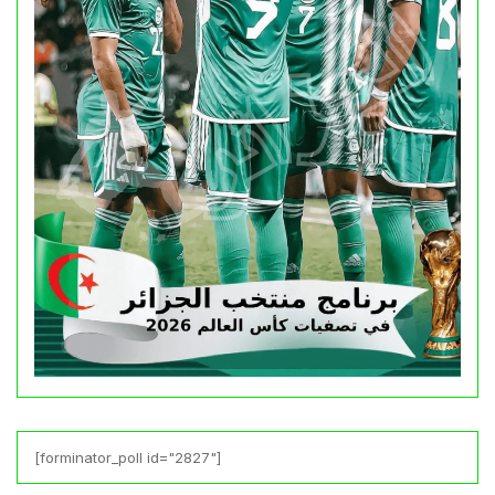
[forminator_poll id="2827"]