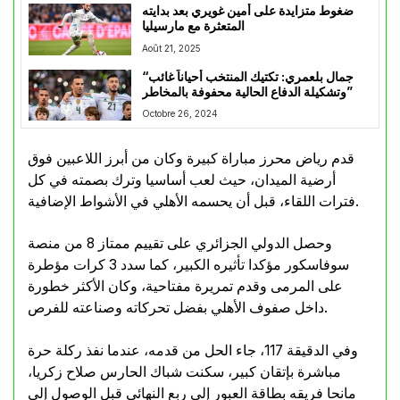
ضغوط متزايدة على أمين غويري بعد بدايته
المتعثرة مع مارسيليا
Août 21, 2025
“جمال بلعمري: تكتيك المنتخب أحياناً غائب
وتشكيلة الدفاع الحالية محفوفة بالمخاطر”
Octobre 26, 2024
قدم رياض محرز مباراة كبيرة وكان من أبرز اللاعبين فوق
أرضية الميدان، حيث لعب أساسيا وترك بصمته في كل
فترات اللقاء، قبل أن يحسمه الأهلي في الأشواط الإضافية.
وحصل الدولي الجزائري على تقييم ممتاز 8 من منصة
سوفاسكور مؤكدا تأثيره الكبير، كما سدد 3 كرات مؤطرة
على المرمى وقدم تمريرة مفتاحية، وكان الأكثر خطورة
داخل صفوف الأهلي بفضل تحركاته وصناعته للفرص.
وفي الدقيقة 117، جاء الحل من قدمه، عندما نفذ ركلة حرة
مباشرة بإتقان كبير، سكنت شباك الحارس صلاح زكريا،
مانحا فريقه بطاقة العبور إلى ربع النهائي قبل الوصول إلى