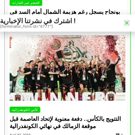
الخضر عبر القارات
بونجاح يسجل رغم هزيمة الشمال أمام السد في
كأس الأمير
اشترك في نشرتنا الإخبارية !
[forminator_form id="4777"]
Mai 1, 2026
0
كأس الكونفدرالية
التتويج بالكأس.. دفعة معنوية لإتحاد العاصمة قبل
موقعة الزمالك في نهائي الكونفدرالية
Avril 30, 2026
0