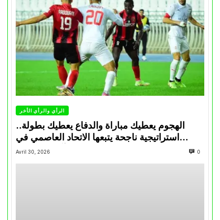
الرأي والرأي الأخر
الهجوم يعطيك مباراة والدفاع يعطيك بطولة..
استراتيجية ناجحة يتبعها الاتحاد العاصمي في
تتويجاته آخر السنوات
Avril 30, 2026
0