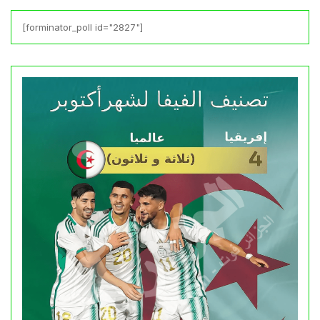
[forminator_poll id="2827"]