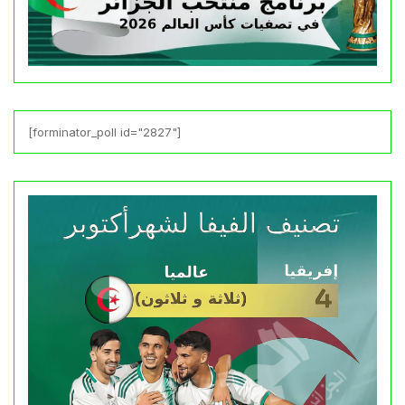
[forminator_poll id="2827"]