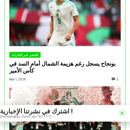
الخضر عبر القارات
بونجاح يسجل رغم هزيمة الشمال أمام السد في
كأس الأمير
Mai 1, 2026
0
اشترك في نشرتنا الإخبارية !
[forminator_form id="4777"]