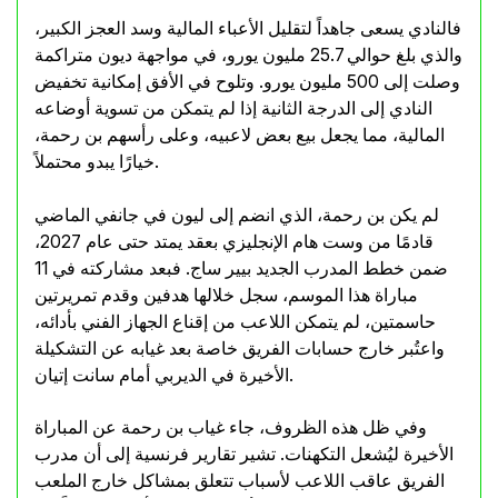
فالنادي يسعى جاهداً لتقليل الأعباء المالية وسد العجز الكبير،
والذي بلغ حوالي 25.7 مليون يورو، في مواجهة ديون متراكمة
وصلت إلى 500 مليون يورو. وتلوح في الأفق إمكانية تخفيض
النادي إلى الدرجة الثانية إذا لم يتمكن من تسوية أوضاعه
المالية، مما يجعل بيع بعض لاعبيه، وعلى رأسهم بن رحمة،
خيارًا يبدو محتملاً.
لم يكن بن رحمة، الذي انضم إلى ليون في جانفي الماضي
قادمًا من وست هام الإنجليزي بعقد يمتد حتى عام 2027،
ضمن خطط المدرب الجديد بيير ساج. فبعد مشاركته في 11
مباراة هذا الموسم، سجل خلالها هدفين وقدم تمريرتين
حاسمتين، لم يتمكن اللاعب من إقناع الجهاز الفني بأدائه،
واعتُبر خارج حسابات الفريق خاصة بعد غيابه عن التشكيلة
الأخيرة في الديربي أمام سانت إتيان.
وفي ظل هذه الظروف، جاء غياب بن رحمة عن المباراة
الأخيرة ليُشعل التكهنات. تشير تقارير فرنسية إلى أن مدرب
الفريق عاقب اللاعب لأسباب تتعلق بمشاكل خارج الملعب