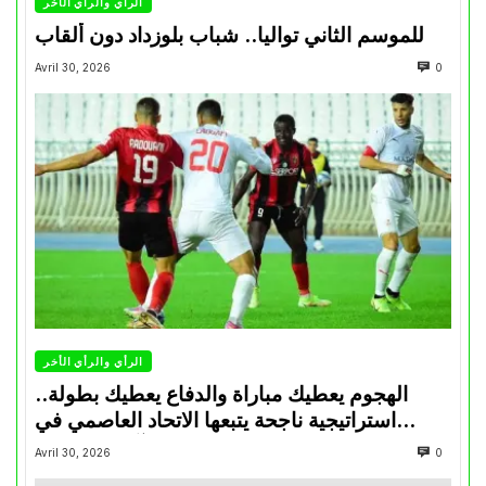
الرأي والرأي الأخر
للموسم الثاني تواليا.. شباب بلوزداد دون ألقاب
Avril 30, 2026
0
الرأي والرأي الأخر
الهجوم يعطيك مباراة والدفاع يعطيك بطولة..
استراتيجية ناجحة يتبعها الاتحاد العاصمي في
تتويجاته آخر السنوات
Avril 30, 2026
0