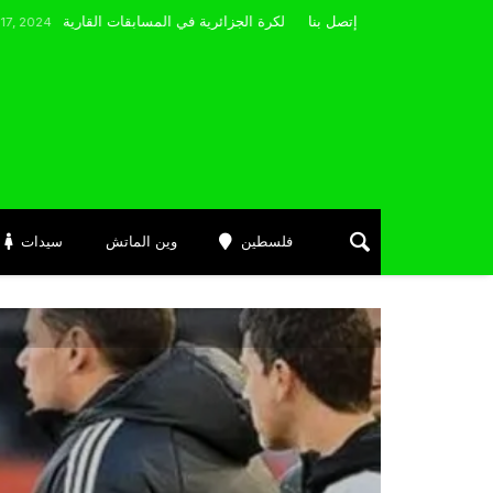
مضوي يصرّح: “أتمنى التوفيق لممثلي الكرة الجزائرية في المسابقات القارية”
إتصل بنا
فلسطين
وين الماتش
سيدات