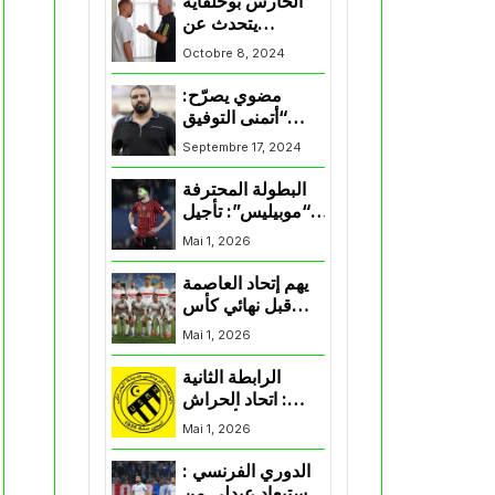
الحارس بوحلفاية
يتحدث عن
طموحاته مع
Octobre 8, 2024
المنتخب و شباب
قسنطينة
مضوي يصرّح:
“أتمنى التوفيق
لممثلي الكرة
Septembre 17, 2024
الجزائرية في
المسابقات القارية”
البطولة المحترفة
“موبيليس”: تأجيل
مباراة إتحاد
Mai 1, 2026
العاصمة وأتلتيك
بارادو
يهم إتحاد العاصمة
قبل نهائي كأس
اكاف : الزمالك
Mai 1, 2026
يسقط بثلاثية أمام
الأهلي
الرابطة الثانية
: اتحاد الحراش
يحسم التأهل إلى
Mai 1, 2026
“البلاي أوف”
الدوري الفرنسي :
استبعاد عبدلي من