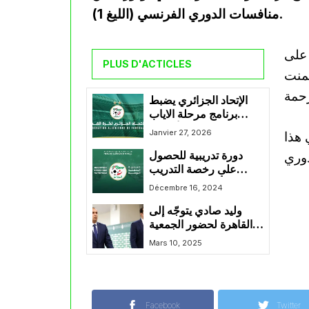
منافسات الدوري الفرنسي (الليغ 1).
 على
PLUS D'ACTICLES
ضمنت
الإتحاد الجزائري يضبط
برنامج مرحلة الاياب
لجميع الأصناف
Janvier 27, 2026
 هذا
دورة تدريبية للحصول
على رخصة التدريب
“كاف أ” بسيدي موسى
Décembre 16, 2024
بمشاركة نجوم دوليين
وليد صادي يتوجّه إلى
سابقين
القاهرة لحضور الجمعية
العامة الانتخابية
Mars 10, 2025
لـ”الكاف”
Facebook
Twitter