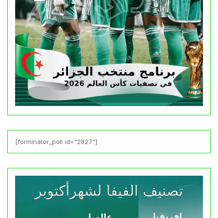
[forminator_poll id="2827"]