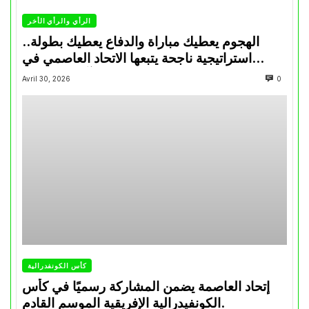
الرأي والرأي الأخر
الهجوم يعطيك مباراة والدفاع يعطيك بطولة..
استراتيجية ناجحة يتبعها الاتحاد العاصمي في
تتويجاته آخر السنوات
Avril 30, 2026
0
كأس الكونفدرالية
إتحاد العاصمة يضمن المشاركة رسميًا في كأس
الكونفيدرالية الإفريقية الموسم القادم.