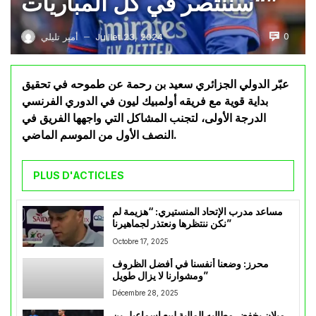
“سننتصر في كل المباريات”
0
Juillet 23, 2024
أمير تليلي
—
عبّر الدولي الجزائري سعيد بن رحمة عن طموحه في تحقيق
بداية قوية مع فريقه أولمبيك ليون في الدوري الفرنسي
الدرجة الأولى، لتجنب المشاكل التي واجهها الفريق في
النصف الأول من الموسم الماضي.
PLUS D'ACTICLES
مساعد مدرب الإتحاد المنستيري: “هزيمة لم
نكن ننتظرها ونعتذر لجماهيرنا”
Octobre 17, 2025
محرز: وضعنا أنفسنا في أفضل الظروف
ومشوارنا لا يزال طويل”
Décembre 28, 2025
ميلان يخفض مطالبه المالية لبيع إسماعيل بن