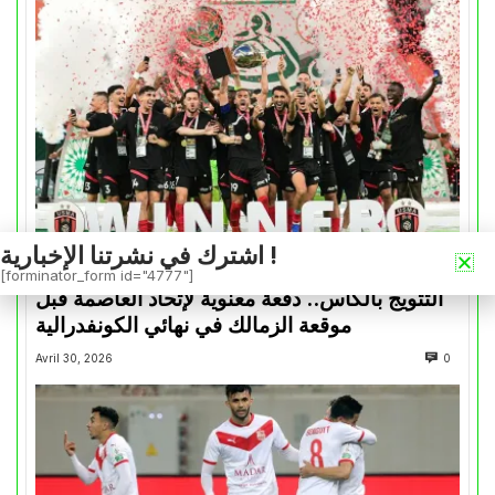
اشترك في نشرتنا الإخبارية !
كأس الكونفدرالية
[forminator_form id="4777"]
التتويج بالكأس.. دفعة معنوية لإتحاد العاصمة قبل
موقعة الزمالك في نهائي الكونفدرالية
Avril 30, 2026
0